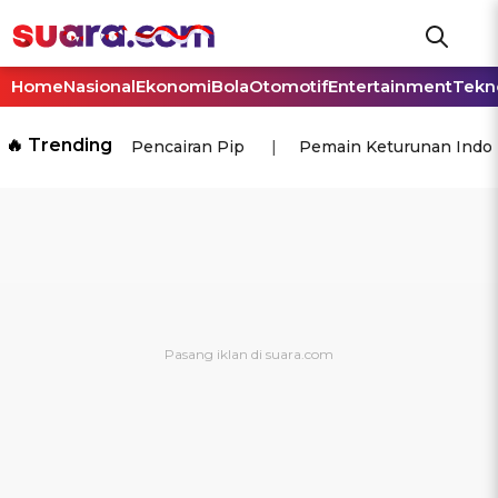
Home
Nasional
Ekonomi
Bola
Otomotif
Entertainment
Tekn
🔥 Trending
Pencairan Pip
Pemain Keturunan Indo