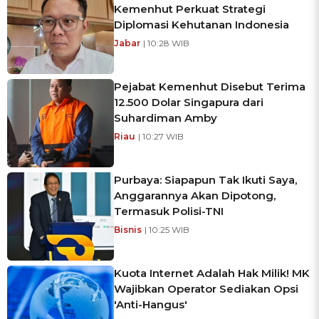
Kemenhut Perkuat Strategi
Diplomasi Kehutanan Indonesia
Jabar
| 10:28 WIB
Pejabat Kemenhut Disebut Terima
12.500 Dolar Singapura dari
Suhardiman Amby
Riau
| 10:27 WIB
Purbaya: Siapapun Tak Ikuti Saya,
Anggarannya Akan Dipotong,
Termasuk Polisi-TNI
Bisnis
| 10:25 WIB
Kuota Internet Adalah Hak Milik! MK
Wajibkan Operator Sediakan Opsi
'Anti-Hangus'