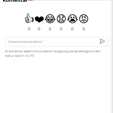
Komentar
👍
❤️
😂
😧
😭
😡
0
0
0
0
0
0
Isi komentar sepenuhnya adalah tanggung jawab pengguna dan
diatur dalam UU ITE