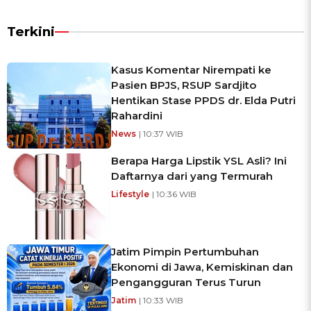
Terkini
Kasus Komentar Nirempati ke
Pasien BPJS, RSUP Sardjito
Hentikan Stase PPDS dr. Elda Putri
Rahardini
News
| 10:37 WIB
Berapa Harga Lipstik YSL Asli? Ini
Daftarnya dari yang Termurah
Lifestyle
| 10:36 WIB
Jatim Pimpin Pertumbuhan
Ekonomi di Jawa, Kemiskinan dan
Pengangguran Terus Turun
Jatim
| 10:33 WIB