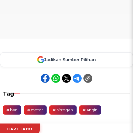
Jadikan Sumber Pilihan
Tag
# ban
# motor
# nitrogen
# Angin
CARI TAHU