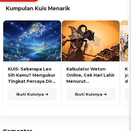
Kumpulan Kuis Menarik
KUIS: Seberapa Leo
Kalkulator Weton
KU
Sih Kamu? Mengukur
Online, Cek Hari Lahir
ya
Tingkat Percaya Diri
Menurut
de
dan Karisma
Penanggalan Jawa
Ikuti Kuisnya ➔
Ikuti Kuisnya ➔