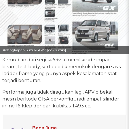
Kelengkapan Suzuki APV. [dok suziki]
Kemudian dari segi
safety
ia memiliki side impact
beam, tect body, serta bodik menokok dengan sasis
ladder frame yang punya aspek keselamatan saat
terjadi benturan.
Performa juga tidak diragukan lagi, APV dibekali
mesin berkode G15A berkonfiguradi empat silinder
inline 16-klep dengan kubikasi 1.493 cc.
Baca Juga