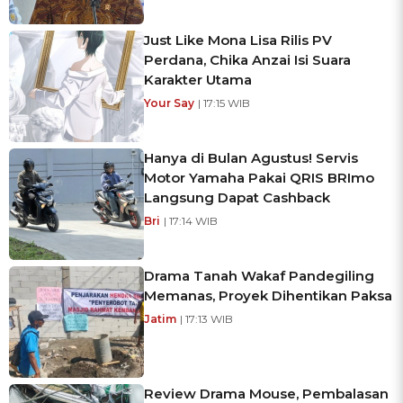
Just Like Mona Lisa Rilis PV
Perdana, Chika Anzai Isi Suara
Karakter Utama
Your Say
| 17:15 WIB
Hanya di Bulan Agustus! Servis
Motor Yamaha Pakai QRIS BRImo
Langsung Dapat Cashback
Bri
| 17:14 WIB
Drama Tanah Wakaf Pandegiling
Memanas, Proyek Dihentikan Paksa
Jatim
| 17:13 WIB
Review Drama Mouse, Pembalasan