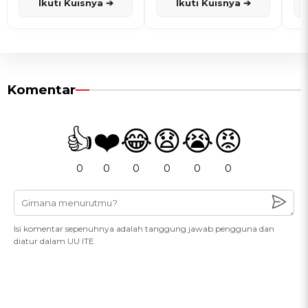
Ikuti Kuisnya ➔
Ikuti Kuisnya ➔
Komentar
👍
❤️
😂
😧
😭
😡
0
0
0
0
0
0
Isi komentar sepenuhnya adalah tanggung jawab pengguna dan
diatur dalam UU ITE