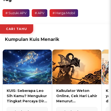
# Suzuki APV
# APV
# Harga Mobil
CARI TAHU
Kumpulan Kuis Menarik
KUIS: Seberapa Leo
Kalkulator Weton
KU
Sih Kamu? Mengukur
Online, Cek Hari Lahir
ya
Tingkat Percaya Diri
Menurut
de
dan Karisma
Penanggalan Jawa