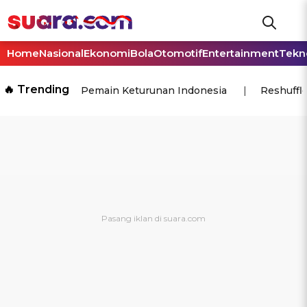
Home
Nasional
Ekonomi
Bola
Otomotif
Entertainment
Tekn
🔥 Trending
Pemain Keturunan Indonesia
Reshuffl