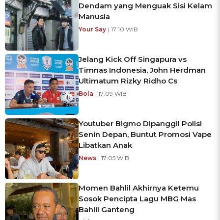
Dendam yang Menguak Sisi Kelam
Manusia
Your Say
| 17:10 WIB
Jelang Kick Off Singapura vs
Timnas Indonesia, John Herdman
Ultimatum Rizky Ridho Cs
Bola
| 17:09 WIB
Youtuber Bigmo Dipanggil Polisi
Senin Depan, Buntut Promosi Vape
Libatkan Anak
News
| 17:05 WIB
Momen Bahlil Akhirnya Ketemu
Sosok Pencipta Lagu MBG Mas
Bahlil Ganteng