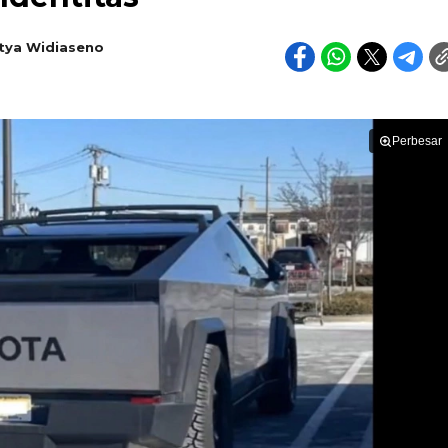
tya Widiaseno
Perbesar