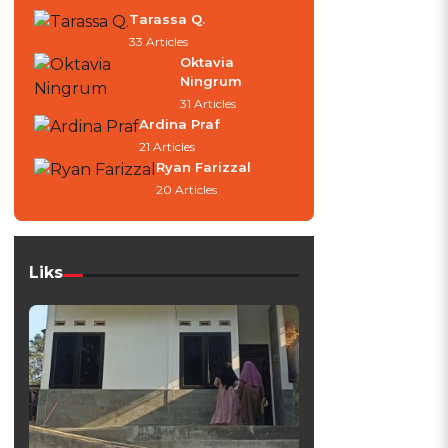
Tarassa Q.
33 Articles
Oktavia
Ningrum
31 Articles
Ardina Praf
21 Articles
Ryan Farizzal
20 Articles
Liks