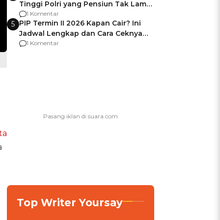
Tinggi Polri yang Pensiun Tak Lama
Usai Jadi Brigjen
1 Komentar
PIP Termin II 2026 Kapan Cair? Ini
5
Jadwal Lengkap dan Cara Ceknya
agar Dana Tidak Hangus!
1 Komentar
ta
a
Top Writer Yoursay