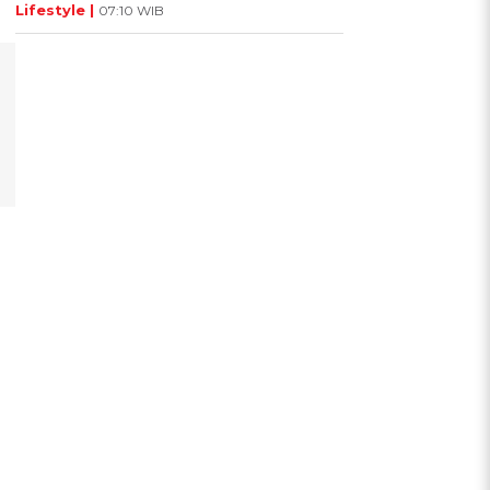
Lifestyle |
07:10 WIB