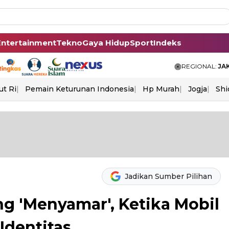
Entertainment
Tekno
Gaya Hidup
Sport
Indeks
REGIONAL:
JA
ut Ri
Pemain Keturunan Indonesia
Hp Murah
Jogja
Shi
Jadikan Sumber Pilihan
ng 'Menyamar', Ketika Mobil
 Identitas