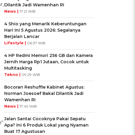
r,
Dilantik Jadi Wamenhan RI
News |
17:21 WIB
4 Shio yang Menarik Keberuntungan
Hari Ini 5 Agustus 2026: Segalanya
Berjalan Lancar
Lifestyle |
06:37 WIB
4 HP Redmi Memori 256 GB dan Kamera
Jernih Harga Rp1 Jutaan, Cocok untuk
Multitasking
Tekno |
09:29 WIB
Bocoran Reshuffle Kabinet Agustus:
Norman Joesoef Bakal Dilantik Jadi
Wamenhan RI
News |
17:49 WIB
Jalan Santai Cocoknya Pakai Sepatu
e"
Apa? Ini 6 Produk Lokal yang Nyaman
Buat 17 Agustusan