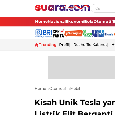
Home
Nasional
Ekonomi
Bola
Otomotif
Trending
Profil
Reshuffle Kabinet
H
Home
Otomotif
Mobil
Kisah Unik Tesla ya
Listrik Elit Berganti