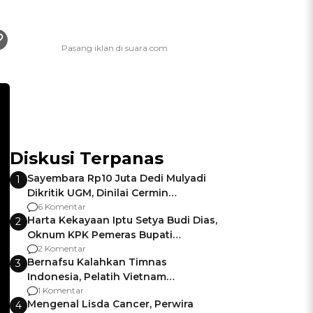
Diskusi Terpanas
Sayembara Rp10 Juta Dedi Mulyadi
1
Dikritik UGM, Dinilai Cermin
Gagalnya Negara Jamin Keamanan
6 Komentar
Harta Kekayaan Iptu Setya Budi Dias,
2
Oknum KPK Pemeras Bupati
Pemalang
2 Komentar
Bernafsu Kalahkan Timnas
3
Indonesia, Pelatih Vietnam
Berencana Pakai Jimat di Pakansari
1 Komentar
Mengenal Lisda Cancer, Perwira
4