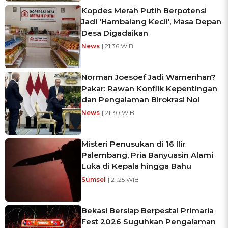
Kopdes Merah Putih Berpotensi
Jadi 'Hambalang Kecil', Masa Depan
Desa Digadaikan
News
| 21:36 WIB
Norman Joesoef Jadi Wamenhan?
Pakar: Rawan Konflik Kepentingan
dan Pengalaman Birokrasi Nol
News
| 21:30 WIB
Misteri Penusukan di 16 Ilir
Palembang, Pria Banyuasin Alami
Luka di Kepala hingga Bahu
Sumsel
| 21:25 WIB
Bekasi Bersiap Berpesta! Primaria
Fest 2026 Suguhkan Pengalaman