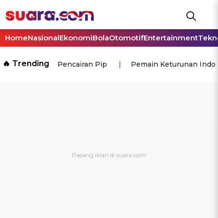
Home
Nasional
Ekonomi
Bola
Otomotif
Entertainment
Tekn
🔥 Trending
Pencairan Pip
Pemain Keturunan Indo