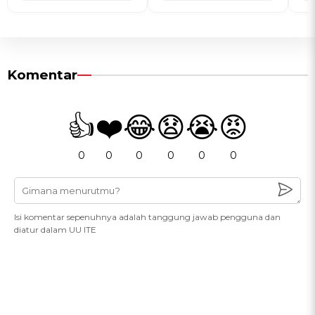
Komentar
👍
❤️
😂
😧
😭
😡
0
0
0
0
0
0
Isi komentar sepenuhnya adalah tanggung jawab pengguna dan
diatur dalam UU ITE