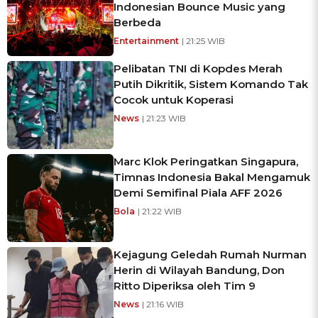
Indonesian Bounce Music yang
Berbeda
Entertainment
| 21:25 WIB
Pelibatan TNI di Kopdes Merah
Putih Dikritik, Sistem Komando Tak
Cocok untuk Koperasi
News
| 21:23 WIB
Marc Klok Peringatkan Singapura,
Timnas Indonesia Bakal Mengamuk
Demi Semifinal Piala AFF 2026
Bola
| 21:22 WIB
Kejagung Geledah Rumah Nurman
Herin di Wilayah Bandung, Don
Ritto Diperiksa oleh Tim 9
News
| 21:16 WIB