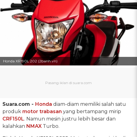
Honda XR190L 202 (2banh.vn)
Suara.com -
Honda
diam-diam memiliki salah satu
produk
motor trabasan
yang bertampang mirip
CRF150L
. Namun mesin justru lebih besar dan
kalahkan
NMAX
Turbo.