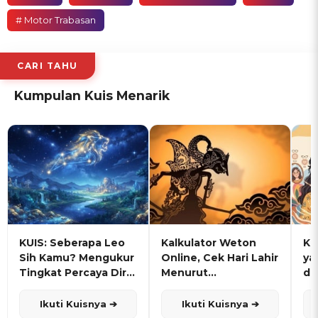
# Motor Trabasan
CARI TAHU
Kumpulan Kuis Menarik
KUIS: Seberapa Leo
Kalkulator Weton
KU
Sih Kamu? Mengukur
Online, Cek Hari Lahir
ya
Tingkat Percaya Diri
Menurut
de
dan Karisma
Penanggalan Jawa
Ikuti Kuisnya ➔
Ikuti Kuisnya ➔