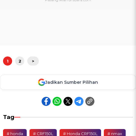
1
2
>
Jadikan Sumber Pilihan
Tag
# honda
# CRF150L
# Honda CRF150L
# nmax