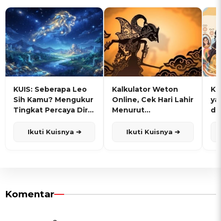
KUIS: Seberapa Leo
Kalkulator Weton
KU
Sih Kamu? Mengukur
Online, Cek Hari Lahir
ya
Tingkat Percaya Diri
Menurut
de
dan Karisma
Penanggalan Jawa
Ikuti Kuisnya ➔
Ikuti Kuisnya ➔
Komentar