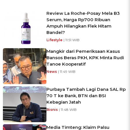
Review La Roche-Posay Mela B3
Serum, Harga Rp700 Ribuan
Ampuh Hilangkan Flek Hitam
Bandel?
Lifestyle
| 11:51 WIB
Mangkir dari Pemeriksaan Kasus
Bansos Beras PKH, KPK Minta Rudi
Tanoe Kooperatif
News
| 11:49 WIB
Purbaya Tambah Lagi Dana SAL Rp
70 T ke Bank, BTN dan BSI
Kebagian Jatah
Bisnis
| 11:48 WIB
Media Timteng: Klaim Palsu