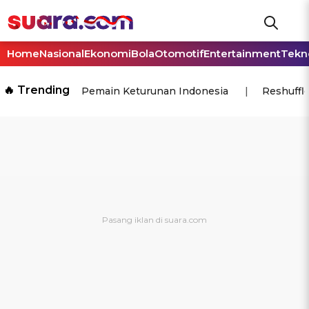
Home
Nasional
Ekonomi
Bola
Otomotif
Entertainment
Tekn
🔥 Trending
Pemain Keturunan Indonesia
Reshuffl