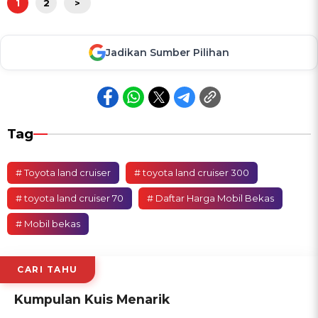
1
2
>
Jadikan Sumber Pilihan
Tag
# Toyota land cruiser
# toyota land cruiser 300
# toyota land cruiser 70
# Daftar Harga Mobil Bekas
# Mobil bekas
CARI TAHU
Kumpulan Kuis Menarik