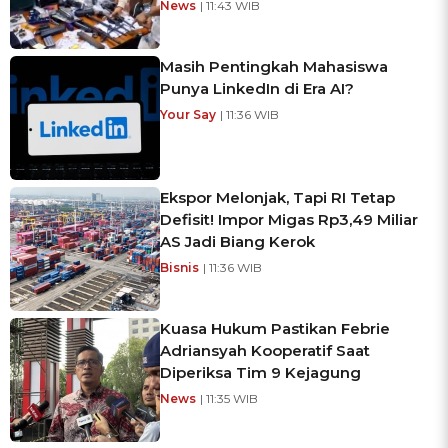
News
| 11:43 WIB
Masih Pentingkah Mahasiswa
Punya LinkedIn di Era AI?
Your Say
| 11:36 WIB
Ekspor Melonjak, Tapi RI Tetap
Defisit! Impor Migas Rp3,49 Miliar
AS Jadi Biang Kerok
Bisnis
| 11:36 WIB
Kuasa Hukum Pastikan Febrie
Adriansyah Kooperatif Saat
Diperiksa Tim 9 Kejagung
News
| 11:35 WIB