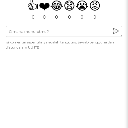
👍
❤️
😂
😧
😭
😡
0
0
0
0
0
0
Isi komentar sepenuhnya adalah tanggung jawab pengguna dan
diatur dalam UU ITE