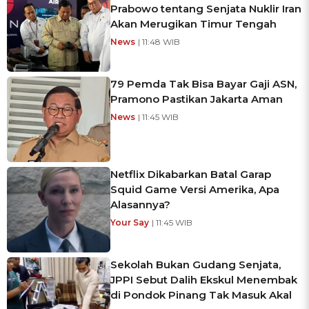
Prabowo tentang Senjata Nuklir Iran
Akan Merugikan Timur Tengah
News
| 11:48 WIB
79 Pemda Tak Bisa Bayar Gaji ASN,
Pramono Pastikan Jakarta Aman
News
| 11:45 WIB
Netflix Dikabarkan Batal Garap
Squid Game Versi Amerika, Apa
Alasannya?
Your Say
| 11:45 WIB
Sekolah Bukan Gudang Senjata,
JPPI Sebut Dalih Ekskul Menembak
di Pondok Pinang Tak Masuk Akal