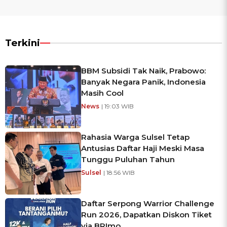
Terkini
BBM Subsidi Tak Naik, Prabowo:
Banyak Negara Panik, Indonesia
Masih Cool
News
| 19:03 WIB
Rahasia Warga Sulsel Tetap
Antusias Daftar Haji Meski Masa
Tunggu Puluhan Tahun
Sulsel
| 18:56 WIB
Daftar Serpong Warrior Challenge
Run 2026, Dapatkan Diskon Tiket
via BRImo