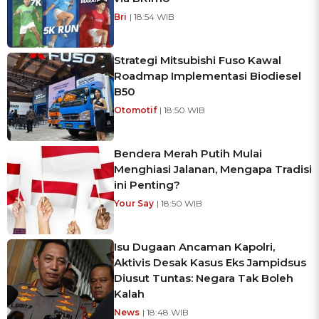
Bri
| 18:54 WIB
Strategi Mitsubishi Fuso Kawal
Roadmap Implementasi Biodiesel
B50
Otomotif
| 18:50 WIB
Bendera Merah Putih Mulai
Menghiasi Jalanan, Mengapa Tradisi
ini Penting?
Your Say
| 18:50 WIB
Isu Dugaan Ancaman Kapolri,
Aktivis Desak Kasus Eks Jampidsus
Diusut Tuntas: Negara Tak Boleh
Kalah
News
| 18:48 WIB