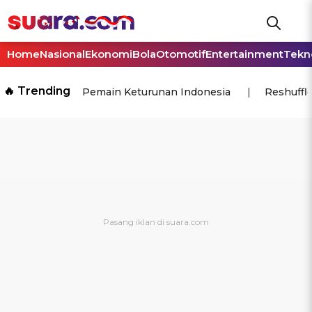
Home
Nasional
Ekonomi
Bola
Otomotif
Entertainment
Tekn
🔥 Trending
Pemain Keturunan Indonesia
Reshuffl