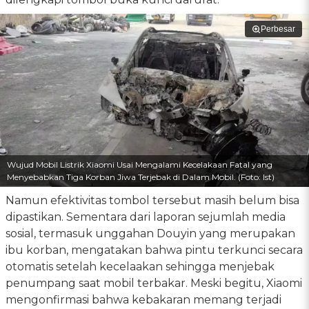
Perbesar
Wujud Mobil Listrik Xiaomi Usai Mengalami Kecelakaan Fatal yang
Menyebabkan Tiga Korban Jiwa Terjebak di Dalam Mobil. (Foto: Ist)
Namun efektivitas tombol tersebut masih belum bisa
dipastikan. Sementara dari laporan sejumlah media
sosial, termasuk unggahan Douyin yang merupakan
ibu korban, mengatakan bahwa pintu terkunci secara
otomatis setelah kecelaakan sehingga menjebak
penumpang saat mobil terbakar. Meski begitu, Xiaomi
mengonfirmasi bahwa kebakaran memang terjadi