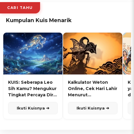
CARI TAHU
Kumpulan Kuis Menarik
KUIS: Seberapa Leo
Kalkulator Weton
KU
Sih Kamu? Mengukur
Online, Cek Hari Lahir
ya
Tingkat Percaya Diri
Menurut
de
dan Karisma
Penanggalan Jawa
Ikuti Kuisnya ➔
Ikuti Kuisnya ➔