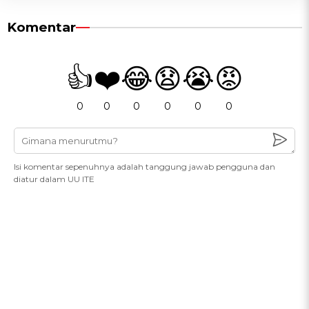
Komentar
👍
❤️
😂
😧
😭
😡
0
0
0
0
0
0
Isi komentar sepenuhnya adalah tanggung jawab pengguna dan
diatur dalam UU ITE