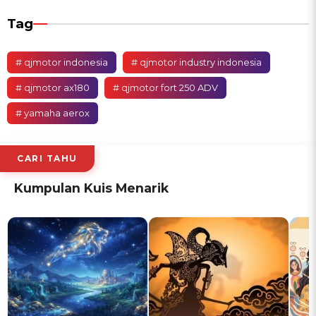
Tag
# qjmotor indonesia
# qjmotor industry indonesia
# qjmotor ax180
# qjmotor fort 250 ADV
# yamaha aerox
CARI TAHU
Kumpulan Kuis Menarik