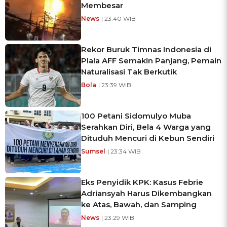
Membesar
News
| 23:40 WIB
Rekor Buruk Timnas Indonesia di
Piala AFF Semakin Panjang, Pemain
Naturalisasi Tak Berkutik
Bola
| 23:39 WIB
100 Petani Sidomulyo Muba
Serahkan Diri, Bela 4 Warga yang
Dituduh Mencuri di Kebun Sendiri
Sumsel
| 23:34 WIB
Eks Penyidik KPK: Kasus Febrie
Adriansyah Harus Dikembangkan
ke Atas, Bawah, dan Samping
News
| 23:29 WIB