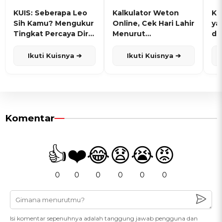
KUIS: Seberapa Leo
Kalkulator Weton
KU
Sih Kamu? Mengukur
Online, Cek Hari Lahir
ya
Tingkat Percaya Diri
Menurut
de
dan Karisma
Penanggalan Jawa
Ikuti Kuisnya ➔
Ikuti Kuisnya ➔
Komentar
👍
❤️
😂
😧
😭
😡
0
0
0
0
0
0
Isi komentar sepenuhnya adalah tanggung jawab pengguna dan