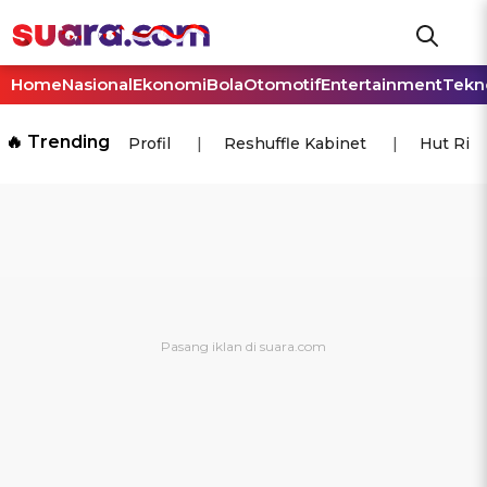
Home
Nasional
Ekonomi
Bola
Otomotif
Entertainment
Tekn
🔥 Trending
Profil
Reshuffle Kabinet
Hut Ri