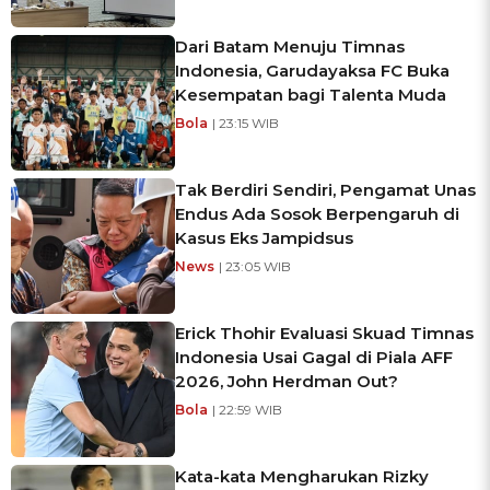
Dari Batam Menuju Timnas
Indonesia, Garudayaksa FC Buka
Kesempatan bagi Talenta Muda
Bola
| 23:15 WIB
Tak Berdiri Sendiri, Pengamat Unas
Endus Ada Sosok Berpengaruh di
Kasus Eks Jampidsus
News
| 23:05 WIB
Erick Thohir Evaluasi Skuad Timnas
Indonesia Usai Gagal di Piala AFF
2026, John Herdman Out?
Bola
| 22:59 WIB
Kata-kata Mengharukan Rizky