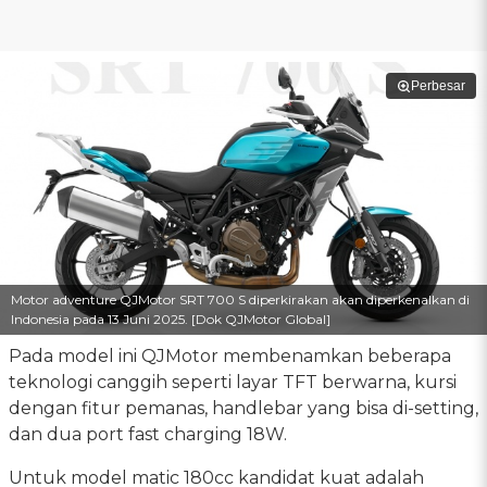
Perbesar
Motor adventure QJMotor SRT 700 S diperkirakan akan diperkenalkan di
Indonesia pada 13 Juni 2025. [Dok QJMotor Global]
Pada model ini QJMotor membenamkan beberapa
teknologi canggih seperti layar TFT berwarna, kursi
dengan fitur pemanas, handlebar yang bisa di-setting,
dan dua port fast charging 18W.
Untuk model matic 180cc kandidat kuat adalah