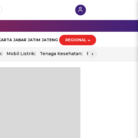
KARTA
JABAR
JATIM
JATENG
REGIONAL
›
n
Mobil Listrik
Tenaga Kesehatan
Piala Aff 2026
Ekono