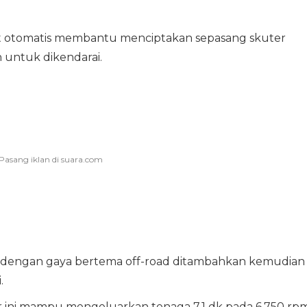
lt otomatis membantu menciptakan sepasang skuter
untuk dikendarai.
i RV dengan gaya bertema off-road ditambahkan kemudian
.
 ini mampu mengeluarkan tenaga 7,1 dk pada 6.750 rp