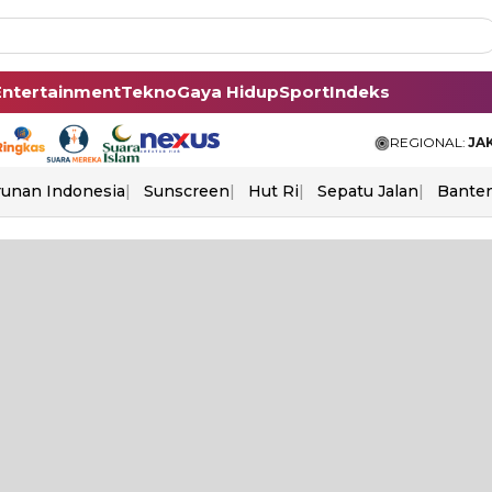
Entertainment
Tekno
Gaya Hidup
Sport
Indeks
REGIONAL:
JA
unan Indonesia
Sunscreen
Hut Ri
Sepatu Jalan
Bante