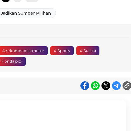
Jadikan Sumber Pilihan
# rekomendasi motor
# Sporty
# Suzuki
# Honda pcx