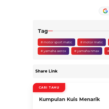
Tag
# motor sport matic
# motor matic
# yamaha aerox
# yamaha nmax
Share Link
CARI TAHU
Kumpulan Kuis Menarik