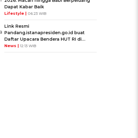
2026: Macan hingga Babi Berpeluang
Dapat Kabar Baik
Lifestyle |
06:23 WIB
Link Resmi
a
Pandang.istanapresiden.go.id buat
Daftar Upacara Bendera HUT RI di
Istana Negara
News |
12:13 WIB