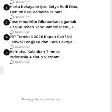
Gagalnya Negara Jamin Keamanan
6 Komentar
Harta Kekayaan Iptu Setya Budi Dias,
2
Oknum KPK Pemeras Bupati
Pemalang
2 Komentar
Jose Mourinho Dikabarkan Ngamuk
3
Usai Aurelien Tchouameni Menuju
Manchester United
1 Komentar
PIP Termin II 2026 Kapan Cair? Ini
4
Jadwal Lengkap dan Cara Ceknya
agar Dana Tidak Hangus!
1 Komentar
Bernafsu Kalahkan Timnas
5
Indonesia, Pelatih Vietnam
Berencana Pakai Jimat di Pakansari
1 Komentar