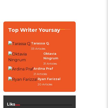
Top Writer Yoursay
Tarassa Q.
33 Articles
Oktavia
Ningrum
31 Articles
Ardina Praf
21 Articles
Ryan Farizzal
20 Articles
Liks