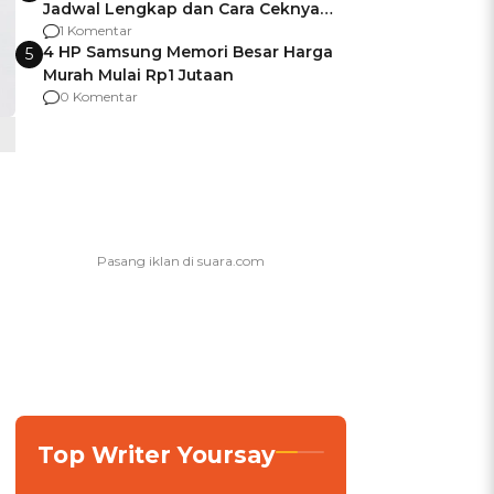
Jadwal Lengkap dan Cara Ceknya
agar Dana Tidak Hangus!
1 Komentar
4 HP Samsung Memori Besar Harga
5
Murah Mulai Rp1 Jutaan
0 Komentar
Top Writer Yoursay