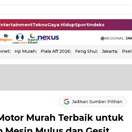
Entertainment
Tekno
Gaya Hidup
Sport
Indeks
REGIONAL:
JA
binet
Hp Murah
Piala Aff 2026
Feng Shui
Jakarta
Psel
Jadikan Sumber Pilihan
Motor Murah Terbaik untuk
n Mesin Mulus dan Gesit