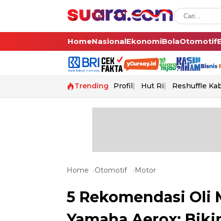
Home
Nasional
Ekonomi
Bola
Otomotif
Trending
Profil
Hut Ri
Reshuffle Ka
Home
Otomotif
Motor
5 Rekomendasi Oli 
Yamaha Aerox: Biki