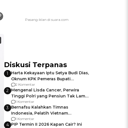
Diskusi Terpanas
Harta Kekayaan Iptu Setya Budi Dias,
1
Oknum KPK Pemeras Bupati
Pemalang
2 Komentar
Mengenal Lisda Cancer, Perwira
2
Tinggi Polri yang Pensiun Tak Lama
Usai Jadi Brigjen
1 Komentar
Bernafsu Kalahkan Timnas
3
Indonesia, Pelatih Vietnam
Berencana Pakai Jimat di Pakansari
1 Komentar
PIP Termin II 2026 Kapan Cair? Ini
4