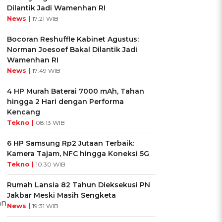
Dilantik Jadi Wamenhan RI
News |
17:21 WIB
Bocoran Reshuffle Kabinet Agustus:
Norman Joesoef Bakal Dilantik Jadi
Wamenhan RI
News |
17:49 WIB
4 HP Murah Baterai 7000 mAh, Tahan
hingga 2 Hari dengan Performa
Kencang
Tekno |
08:13 WIB
6 HP Samsung Rp2 Jutaan Terbaik:
Kamera Tajam, NFC hingga Koneksi 5G
Tekno |
10:30 WIB
Rumah Lansia 82 Tahun Dieksekusi PN
Jakbar Meski Masih Sengketa
an
News |
19:31 WIB