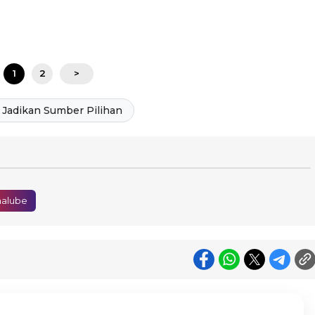
1
2
>
Jadikan Sumber Pilihan
alube