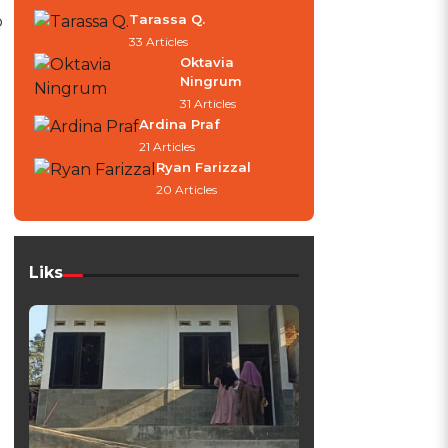
Tarassa Q.
p
33 Articles
Oktavia
Ningrum
31 Articles
Ardina Praf
21 Articles
Ryan Farizzal
20 Articles
Liks