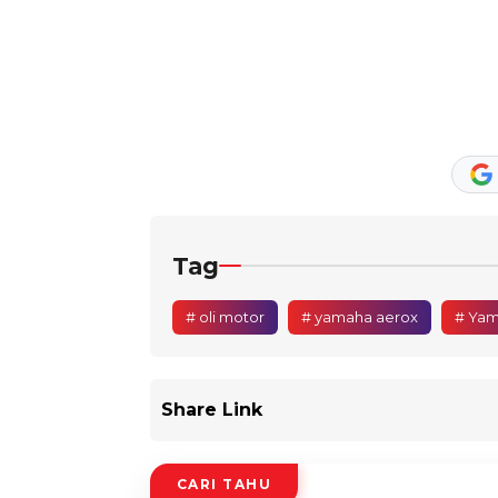
Tag
# oli motor
# yamaha aerox
# Yam
Share Link
CARI TAHU