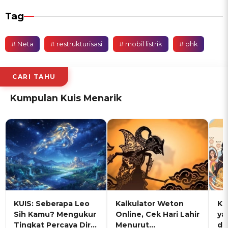
Tag
# Neta
# restrukturisasi
# mobil listrik
# phk
CARI TAHU
Kumpulan Kuis Menarik
KUIS: Seberapa Leo
Kalkulator Weton
KU
Sih Kamu? Mengukur
Online, Cek Hari Lahir
ya
Tingkat Percaya Diri
Menurut
de