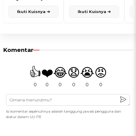
dan Karisma
Penanggalan Jawa
Ikuti Kuisnya ➔
Ikuti Kuisnya ➔
Komentar
👍
❤️
😂
😧
😭
😡
0
0
0
0
0
0
Isi komentar sepenuhnya adalah tanggung jawab pengguna dan
diatur dalam UU ITE