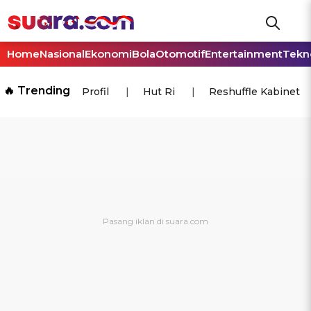
Home
Nasional
Ekonomi
Bola
Otomotif
Entertainment
Tekn
🔥 Trending
Profil
Hut Ri
Reshuffle Kabinet