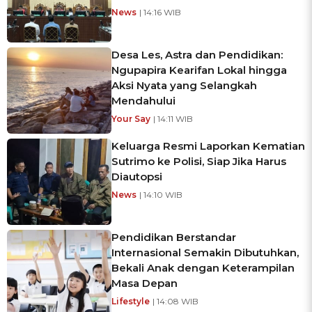
News
| 14:16 WIB
Desa Les, Astra dan Pendidikan:
Ngupapira Kearifan Lokal hingga
Aksi Nyata yang Selangkah
Mendahului
Your Say
| 14:11 WIB
Keluarga Resmi Laporkan Kematian
Sutrimo ke Polisi, Siap Jika Harus
Diautopsi
News
| 14:10 WIB
Pendidikan Berstandar
Internasional Semakin Dibutuhkan,
Bekali Anak dengan Keterampilan
Masa Depan
Lifestyle
| 14:08 WIB