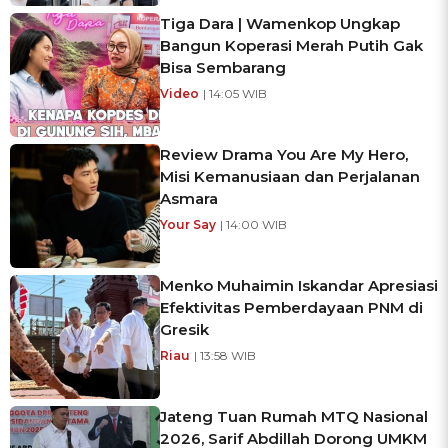
Tiga Dara | Wamenkop Ungkap
Bangun Koperasi Merah Putih Gak
Bisa Sembarang
Video
| 14:05 WIB
Review Drama You Are My Hero,
Misi Kemanusiaan dan Perjalanan
Asmara
Your Say
| 14:00 WIB
Menko Muhaimin Iskandar Apresiasi
Efektivitas Pemberdayaan PNM di
Gresik
Riau
| 13:58 WIB
Jateng Tuan Rumah MTQ Nasional
2026, Sarif Abdillah Dorong UMKM