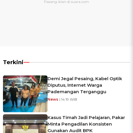
Terkini
Demi Jegal Pesaing, Kabel Optik
Diputus, Internet Warga
Pademangan Terganggu
News
| 14:19 WIB
Kasus Timah Jadi Pelajaran, Pakar
Minta Pengadilan Konsisten
Gunakan Audit BPK