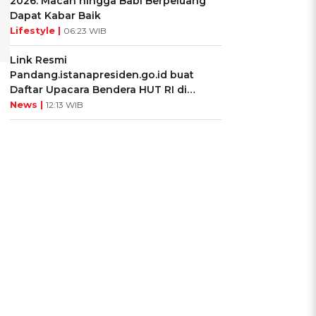
2026: Macan hingga Babi Berpeluang
Dapat Kabar Baik
Lifestyle |
06:23 WIB
Link Resmi
Pandang.istanapresiden.go.id buat
Daftar Upacara Bendera HUT RI di
Istana Negara
News |
12:13 WIB