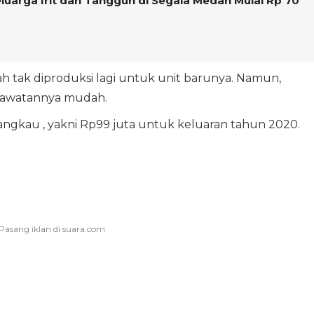
uarga Irit dan Tangguh di Segala Medan Mulai Rp 70
h tak diproduksi lagi untuk unit barunya. Namun,
erawatannya mudah.
jangkau , yakni Rp99 juta untuk keluaran tahun 2020.