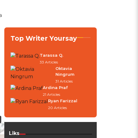
a
Top Writer Yoursay
Tarassa Q.
33 Articles
Oktavia
Ningrum
31 Articles
Ardina Praf
21 Articles
Ryan Farizzal
20 Articles
Liks