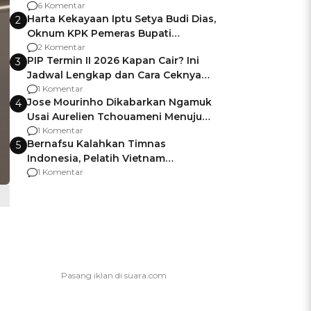
Gagalnya Negara Jamin Keamanan
6 Komentar
Harta Kekayaan Iptu Setya Budi Dias,
2
Oknum KPK Pemeras Bupati
Pemalang
2 Komentar
PIP Termin II 2026 Kapan Cair? Ini
3
Jadwal Lengkap dan Cara Ceknya
agar Dana Tidak Hangus!
1 Komentar
Jose Mourinho Dikabarkan Ngamuk
4
Usai Aurelien Tchouameni Menuju
Manchester United
1 Komentar
Bernafsu Kalahkan Timnas
5
Indonesia, Pelatih Vietnam
Berencana Pakai Jimat di Pakansari
1 Komentar