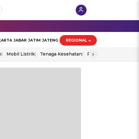
KARTA
JABAR
JATIM
JATENG
REGIONAL
›
n
Mobil Listrik
Tenaga Kesehatan
Piala Aff 2026
Ekono