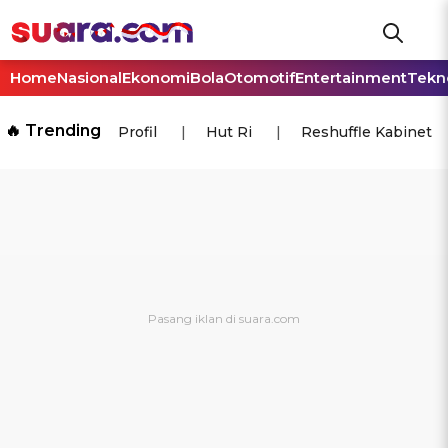
Home
Nasional
Ekonomi
Bola
Otomotif
Entertainment
Tekn
🔥 Trending
Profil
Hut Ri
Reshuffle Kabinet