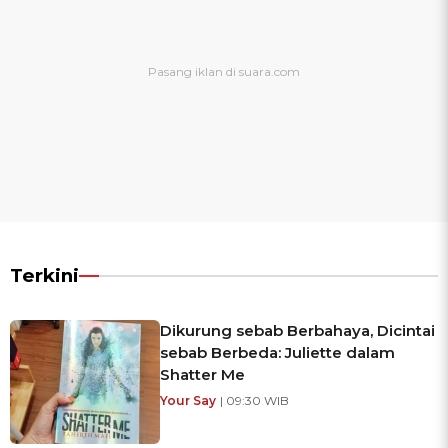
Terkini
Dikurung sebab Berbahaya, Dicintai
sebab Berbeda: Juliette dalam
Shatter Me
Your Say
| 09:30 WIB