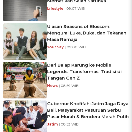
Mematikan Salah Satunya
Lifestyle
| 09:07 WIB
Ulasan Seasons of Blossom:
Mengurai Luka, Duka, dan Tekanan
Masa Remaja
Your Say
| 09:00 WIB
Dari Balap Karung ke Mobile
Legends, Transformasi Tradisi di
Tangan Gen Z
News
| 08:59 WIB
Gubernur Khofifah: Jatim Jaga Daya
Beli, Masyarakat Pasuruan Serbu
Pasar Murah & Bendera Merah Putih
Jatim
| 08:53 WIB