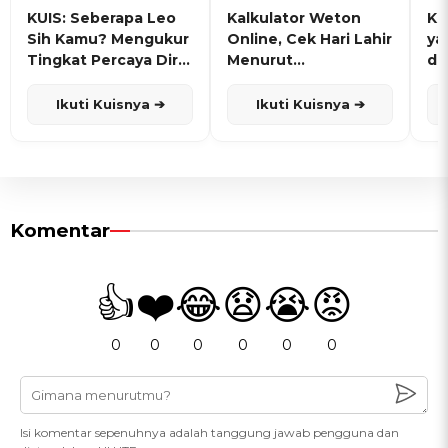
KUIS: Seberapa Leo
Kalkulator Weton
KU
Sih Kamu? Mengukur
Online, Cek Hari Lahir
ya
Tingkat Percaya Diri
Menurut
de
dan Karisma
Penanggalan Jawa
Ikuti Kuisnya ➔
Ikuti Kuisnya ➔
Komentar
👍
❤️
😂
😧
😭
😡
0
0
0
0
0
0
Isi komentar sepenuhnya adalah tanggung jawab pengguna dan