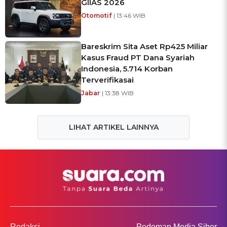
GIIAS 2026
Otomotif
| 13:46 WIB
Bareskrim Sita Aset Rp425 Miliar
Kasus Fraud PT Dana Syariah
Indonesia, 5.714 Korban
Terverifikasai
Jabar
| 13:38 WIB
LIHAT ARTIKEL LAINNYA
Redaksi
Pedoman Media Siber