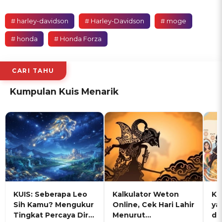
# harley-davidson
# Harley-Davidson
# moge
# honda
# Honda Forza
CARI TAHU
Kumpulan Kuis Menarik
KUIS: Seberapa Leo
Kalkulator Weton
KU
Sih Kamu? Mengukur
Online, Cek Hari Lahir
ya
Tingkat Percaya Diri
Menurut
de