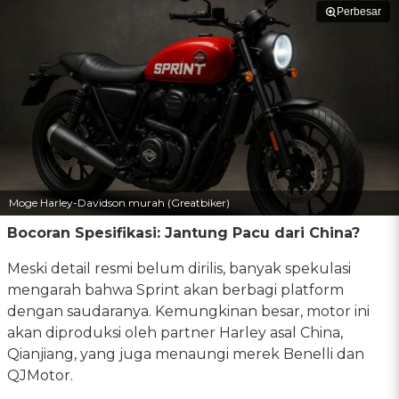
Perbesar
Moge Harley-Davidson murah (Greatbiker)
Bocoran Spesifikasi: Jantung Pacu dari China?
Meski detail resmi belum dirilis, banyak spekulasi
mengarah bahwa Sprint akan berbagi platform
dengan saudaranya. Kemungkinan besar, motor ini
akan diproduksi oleh partner Harley asal China,
Qianjiang, yang juga menaungi merek Benelli dan
QJMotor.