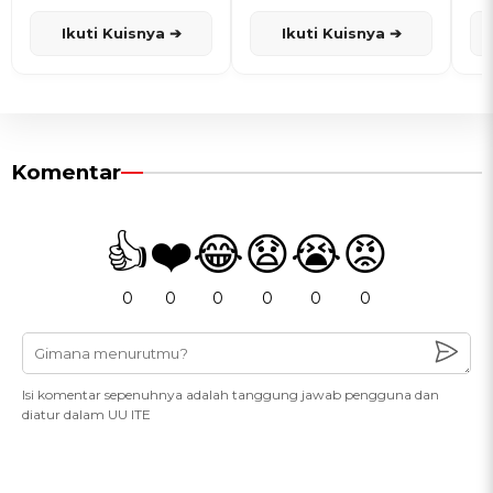
dan Karisma
Penanggalan Jawa
Ikuti Kuisnya ➔
Ikuti Kuisnya ➔
Komentar
👍
❤️
😂
😧
😭
😡
0
0
0
0
0
0
Isi komentar sepenuhnya adalah tanggung jawab pengguna dan
diatur dalam UU ITE