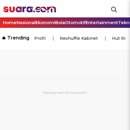
Home
Nasional
Ekonomi
Bola
Otomotif
Entertainment
Tekn
🔥 Trending
Profil
Reshuffle Kabinet
Hut Ri