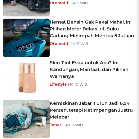
Otomotif
| 14:15 WIB
Hemat Bensin Gak Pakai Mahal, Ini
Pilihan Motor Bekas Irit, Suku
Cadang Melimpah Mentok 5 Jutaan
Otomotif
| 14:13 WIB
Skin Tint Esqa untuk Apa? Ini
Kandungan, Manfaat, dan Pilihan
Warnanya
Lifestyle
| 14:10 WIB
Kemiskinan Jabar Turun Jadi 6,54
Persen, tetapi Ketimpangan Justru
Melebar
Jabar
| 14:08 WIB