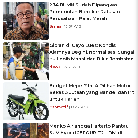
274 BUMN Sudah Dipangkas,
Pemerintah Bongkar Ratusan
Perusahaan Pelat Merah
Bisnis
| 13:57 WIB
Gibran di Gayo Lues: Kondisi
Alamnya Begini, Normalisasi Sungai
Itu Lebih Mahal dari Bikin Jembatan
News
| 13:55 WIB
Budget Mepet? Ini 4 Pilihan Motor
Bekas 3 Jutaan yang Bandel dan Irit
untuk Harian
Otomotif
| 13:49 WIB
Menko Airlangga Hartarto Pantau
SUV Hybrid JETOUR T2 i-DM di