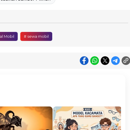
al Mobil
# sewa mobil