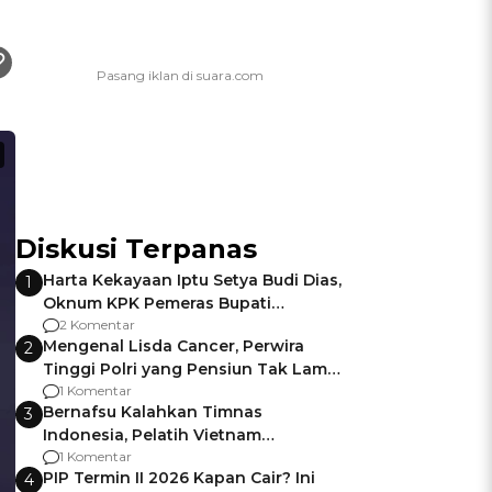
Diskusi Terpanas
Harta Kekayaan Iptu Setya Budi Dias,
1
Oknum KPK Pemeras Bupati
Pemalang
2 Komentar
Mengenal Lisda Cancer, Perwira
2
Tinggi Polri yang Pensiun Tak Lama
Usai Jadi Brigjen
1 Komentar
Bernafsu Kalahkan Timnas
3
Indonesia, Pelatih Vietnam
Berencana Pakai Jimat di Pakansari
1 Komentar
PIP Termin II 2026 Kapan Cair? Ini
4