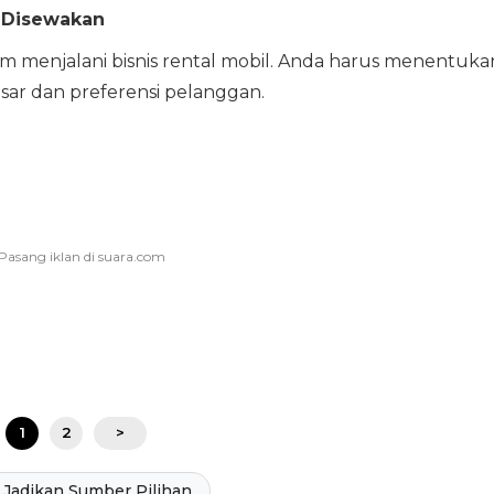
n Disewakan
m menjalani bisnis rental mobil. Anda harus menentuka
pasar dan preferensi pelanggan.
1
2
>
Jadikan Sumber Pilihan