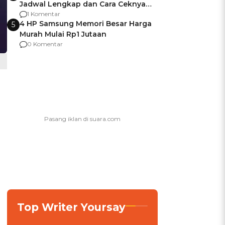
Jadwal Lengkap dan Cara Ceknya
agar Dana Tidak Hangus!
1 Komentar
4 HP Samsung Memori Besar Harga
5
Murah Mulai Rp1 Jutaan
0 Komentar
Top Writer Yoursay