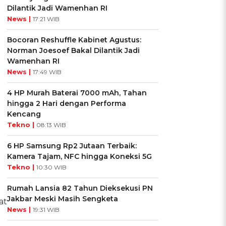
Dilantik Jadi Wamenhan RI
News |
17:21 WIB
Bocoran Reshuffle Kabinet Agustus:
Norman Joesoef Bakal Dilantik Jadi
Wamenhan RI
News |
17:49 WIB
4 HP Murah Baterai 7000 mAh, Tahan
hingga 2 Hari dengan Performa
Kencang
Tekno |
08:13 WIB
6 HP Samsung Rp2 Jutaan Terbaik:
Kamera Tajam, NFC hingga Koneksi 5G
Tekno |
10:30 WIB
Rumah Lansia 82 Tahun Dieksekusi PN
Jakbar Meski Masih Sengketa
at
News |
19:31 WIB