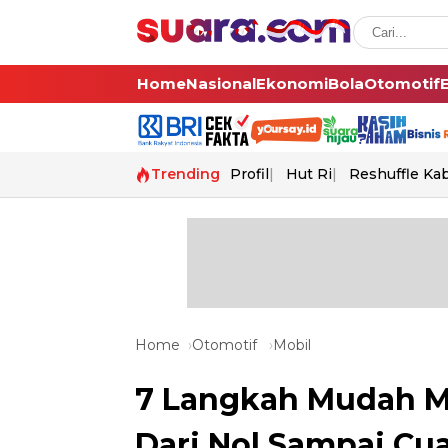
Home
Nasional
Ekonomi
Bola
Otomotif
Trending
Profil
Hut Ri
Reshuffle Ka
Home
Otomotif
Mobil
7 Langkah Mudah Me
Dari Nol Sampai Cu