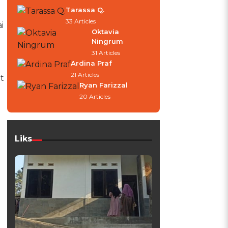
Tarassa Q.
33 Articles
i
Oktavia
Ningrum
31 Articles
Ardina Praf
21 Articles
t
Ryan Farizzal
20 Articles
Liks