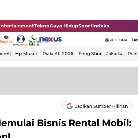
Entertainment
Tekno
Gaya Hidup
Sport
Indeks
REGIONAL:
JA
binet
Hp Murah
Piala Aff 2026
Feng Shui
Jakarta
Psel
Jadikan Sumber Pilihan
mulai Bisnis Rental Mobil:
an!