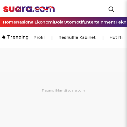
Home
Nasional
Ekonomi
Bola
Otomotif
Entertainment
Tekn
🔥 Trending
Profil
Reshuffle Kabinet
Hut Ri