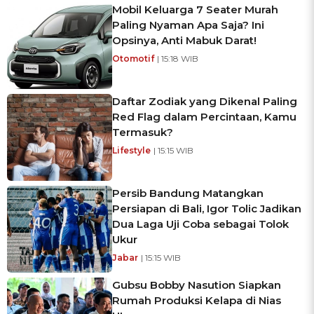
Mobil Keluarga 7 Seater Murah
Paling Nyaman Apa Saja? Ini
Opsinya, Anti Mabuk Darat!
Otomotif
| 15:18 WIB
Daftar Zodiak yang Dikenal Paling
Red Flag dalam Percintaan, Kamu
Termasuk?
Lifestyle
| 15:15 WIB
Persib Bandung Matangkan
Persiapan di Bali, Igor Tolic Jadikan
Dua Laga Uji Coba sebagai Tolok
Ukur
Jabar
| 15:15 WIB
Gubsu Bobby Nasution Siapkan
Rumah Produksi Kelapa di Nias