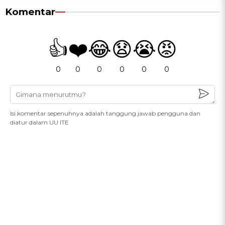
Komentar
👍
❤️
😂
😧
😭
😡
0
0
0
0
0
0
Isi komentar sepenuhnya adalah tanggung jawab pengguna dan
diatur dalam UU ITE