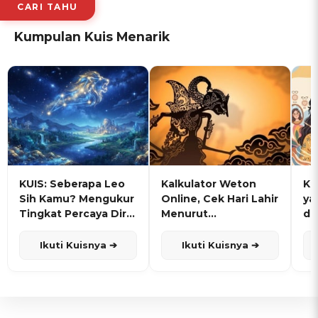
CARI TAHU
Kumpulan Kuis Menarik
KUIS: Seberapa Leo
Kalkulator Weton
KU
Sih Kamu? Mengukur
Online, Cek Hari Lahir
ya
Tingkat Percaya Diri
Menurut
de
dan Karisma
Penanggalan Jawa
Ikuti Kuisnya ➔
Ikuti Kuisnya ➔