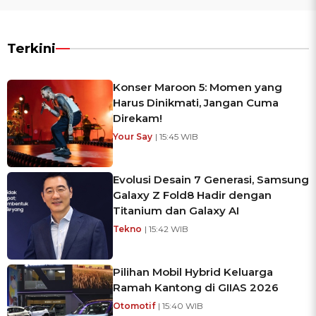
Terkini
Konser Maroon 5: Momen yang
Harus Dinikmati, Jangan Cuma
Direkam!
Your Say
| 15:45 WIB
Evolusi Desain 7 Generasi, Samsung
Galaxy Z Fold8 Hadir dengan
Titanium dan Galaxy AI
Tekno
| 15:42 WIB
Pilihan Mobil Hybrid Keluarga
Ramah Kantong di GIIAS 2026
Otomotif
| 15:40 WIB