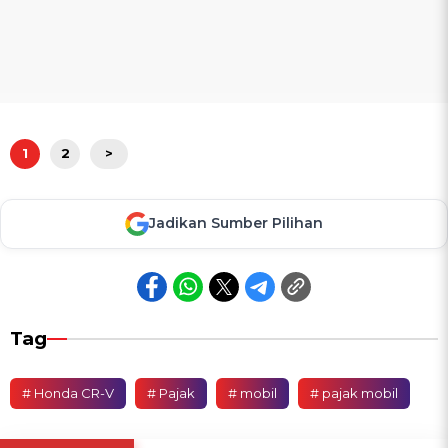
1
2
>
Jadikan Sumber Pilihan
Tag
# Honda CR-V
# Pajak
# mobil
# pajak mobil