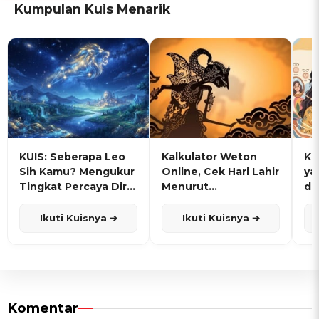
Kumpulan Kuis Menarik
KUIS: Seberapa Leo
Kalkulator Weton
KU
Sih Kamu? Mengukur
Online, Cek Hari Lahir
ya
Tingkat Percaya Diri
Menurut
de
dan Karisma
Penanggalan Jawa
Ikuti Kuisnya ➔
Ikuti Kuisnya ➔
Komentar