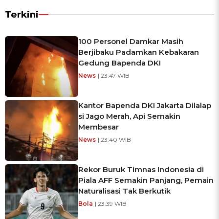
Terkini
100 Personel Damkar Masih
Berjibaku Padamkan Kebakaran
Gedung Bapenda DKI
News
| 23:47 WIB
Kantor Bapenda DKI Jakarta Dilalap
si Jago Merah, Api Semakin
Membesar
News
| 23:40 WIB
Rekor Buruk Timnas Indonesia di
Piala AFF Semakin Panjang, Pemain
Naturalisasi Tak Berkutik
Bola
| 23:39 WIB