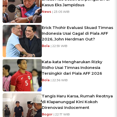
Kasus Eks Jampidsus
News
| 23:05 WIB
Erick Thohir Evaluasi Skuad Timnas
Indonesia Usai Gagal di Piala AFF
2026, John Herdman Out?
Bola
| 22:59 WIB
Kata-kata Mengharukan Rizky
Ridho Usai Timnas Indonesia
Tersingkir dari Piala AFF 2026
Bola
| 22:36 WIB
Tangis Haru Karsa, Rumah Reotnya
di Klapanunggal Kini Kokoh
Direnovasi Indocement
Bogor
| 22:17 WIB