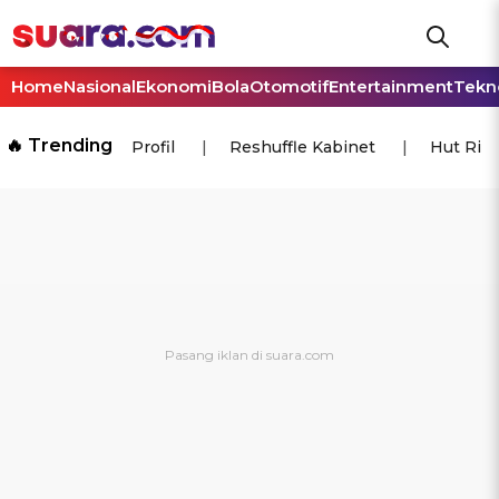
Home
Nasional
Ekonomi
Bola
Otomotif
Entertainment
Tekn
🔥 Trending
Profil
Reshuffle Kabinet
Hut Ri