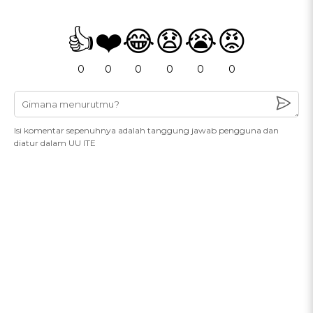
👍
❤️
😂
😧
😭
😡
0
0
0
0
0
0
Isi komentar sepenuhnya adalah tanggung jawab pengguna dan
diatur dalam UU ITE