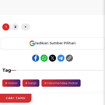
1
2
>
Jadikan Sumber Pilihan
Tag
# motor
# banjir
# rekomendasi motor
CARI TAHU