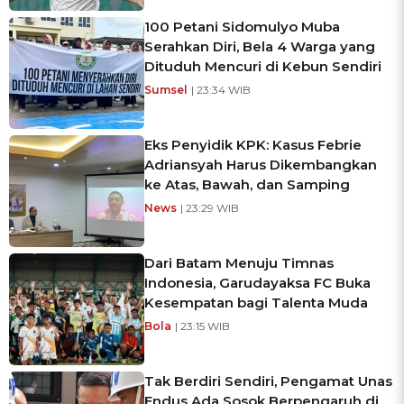
100 Petani Sidomulyo Muba
Serahkan Diri, Bela 4 Warga yang
Dituduh Mencuri di Kebun Sendiri
Sumsel
| 23:34 WIB
Eks Penyidik KPK: Kasus Febrie
Adriansyah Harus Dikembangkan
ke Atas, Bawah, dan Samping
News
| 23:29 WIB
Dari Batam Menuju Timnas
Indonesia, Garudayaksa FC Buka
Kesempatan bagi Talenta Muda
Bola
| 23:15 WIB
Tak Berdiri Sendiri, Pengamat Unas
Endus Ada Sosok Berpengaruh di