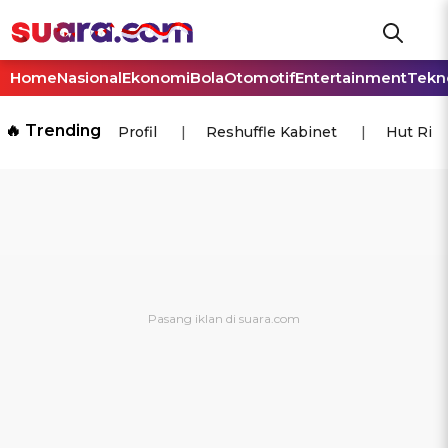
Home
Nasional
Ekonomi
Bola
Otomotif
Entertainment
Tekn
🔥 Trending
Profil
Reshuffle Kabinet
Hut Ri