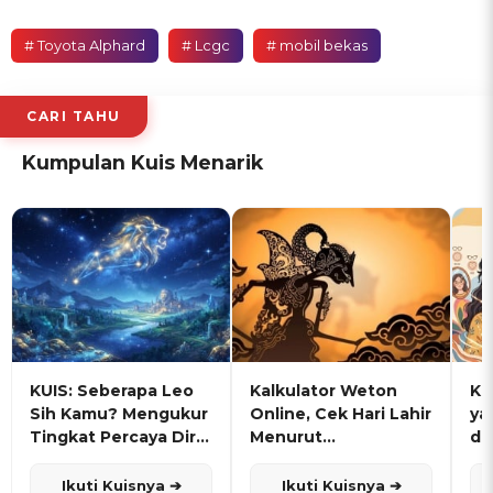
# Toyota Alphard
# Lcgc
# mobil bekas
CARI TAHU
Kumpulan Kuis Menarik
KUIS: Seberapa Leo
Kalkulator Weton
KU
Sih Kamu? Mengukur
Online, Cek Hari Lahir
ya
Tingkat Percaya Diri
Menurut
de
dan Karisma
Penanggalan Jawa
Ikuti Kuisnya ➔
Ikuti Kuisnya ➔