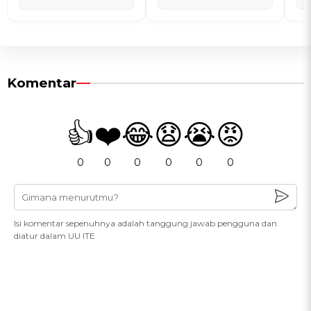
Komentar
👍
❤️
😂
😧
😭
😡
0
0
0
0
0
0
Isi komentar sepenuhnya adalah tanggung jawab pengguna dan
diatur dalam UU ITE