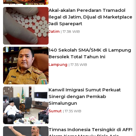
Akal-akalan Peredaran Tramadol
Ilegal di Jatim, Dijual di Marketplace
Jadi Sparepart
Jatim
| 17:38 WIB
140 Sekolah SMA/SMK di Lampung
Bersolek Total Tahun Ini
Lampung
| 17:35 WIB
Kanwil Imigrasi Sumut Perkuat
Sinergi dengan Pemkab
Simalungun
Sumut
| 17:35 WIB
Timnas Indonesia Tersingkir di AFF!