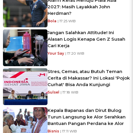
Alarm Keras Menuju Piala Asia
2027: Masih Layakkah John
Herdman?
Bola
| 17:25 WIB
Jangan Salahkan Attitude! Ini
Alasan Logis Kenapa Gen Z Susah
Cari Kerja
Your Say
| 17:20 WIB
Stres, Cemas, atau Butuh Teman
Cerita di Makassar? Ini Lokasi 'Pojok
Curhat' Bisa Anda Kunjungi
Sulsel
| 17:18 WIB
Kepala Bapanas dan Dirut Bulog
Turun Langsung ke Alor Serahkan
Bantuan Pangan Perdana ke Alor
Bisnis
| 17:11 WIB