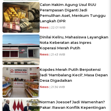
Calon Hakim Agung Usul RUU
Perampasan Diganti Jadi
Pemulihan Aset, Menkum Tunggu
Langkah DPR
News
| 22:01 WIB
Dinilai Keliru, Mahasiswa Layangkan
Nota Keberatan atas Inpres
Koperasi Merah Putih
News
| 21:43 WIB
Kopdes Merah Putih Berpotensi
Jadi 'Hambalang Kecil', Masa Depan
Desa Digadaikan
News
| 21:36 WIB
Norman Joesoef Jadi Wamenhan?
Pakar: Rawan Konflik Kepentingan