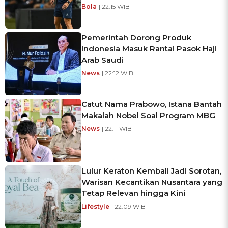
Bola
| 22:15 WIB
Pemerintah Dorong Produk
Indonesia Masuk Rantai Pasok Haji
Arab Saudi
News
| 22:12 WIB
Catut Nama Prabowo, Istana Bantah
Makalah Nobel Soal Program MBG
News
| 22:11 WIB
Lulur Keraton Kembali Jadi Sorotan,
Warisan Kecantikan Nusantara yang
Tetap Relevan hingga Kini
Lifestyle
| 22:09 WIB