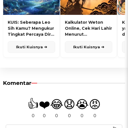
KUIS: Seberapa Leo
Kalkulator Weton
KU
Sih Kamu? Mengukur
Online, Cek Hari Lahir
ya
Tingkat Percaya Diri
Menurut
de
dan Karisma
Penanggalan Jawa
Ikuti Kuisnya ➔
Ikuti Kuisnya ➔
Komentar
👍
❤️
😂
😧
😭
😡
0
0
0
0
0
0