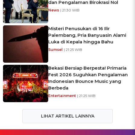
dan Pengalaman Birokrasi Nol
News
| 21:30 WIB
Misteri Penusukan di 16 Ilir
Palembang, Pria Banyuasin Alami
Luka di Kepala hingga Bahu
Sumsel
| 21:25 WIB
Bekasi Bersiap Berpesta! Primaria
Fest 2026 Suguhkan Pengalaman
Indonesian Bounce Music yang
Berbeda
Entertainment
| 21:25 WIB
LIHAT ARTIKEL LAINNYA