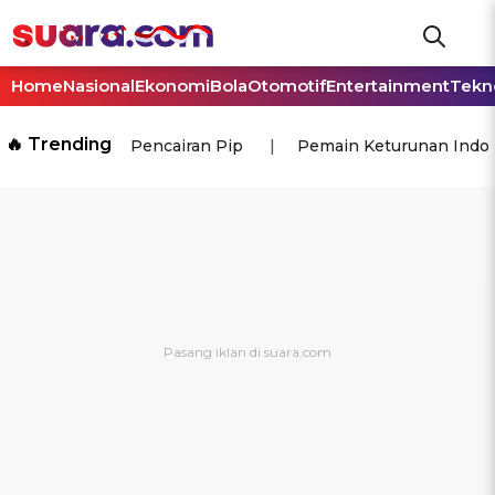
Home
Nasional
Ekonomi
Bola
Otomotif
Entertainment
Tekn
🔥 Trending
Pencairan Pip
Pemain Keturunan Indo