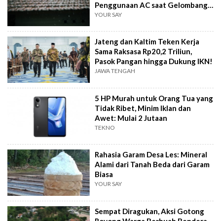
Penggunaan AC saat Gelombang
Panas
YOUR SAY
Jateng dan Kaltim Teken Kerja
Sama Raksasa Rp20,2 Triliun,
Pasok Pangan hingga Dukung IKN!
JAWA TENGAH
5 HP Murah untuk Orang Tua yang
Tidak Ribet, Minim Iklan dan
Awet: Mulai 2 Jutaan
TEKNO
Rahasia Garam Desa Les: Mineral
Alami dari Tanah Beda dari Garam
Biasa
YOUR SAY
Sempat Diragukan, Aksi Gotong
Royong Warga Berbuah Bendera