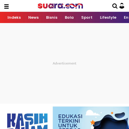
Indeks
News
Bisnis
Bola
Sport
Lifestyle
En