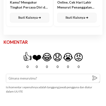
Kamu? Mengukur
Online, Cek Hari Lahir
Tingkat Percaya Diri dan
Menurut Penanggalan
Karisma
Jawa
Ikuti Kuisnya ➔
Ikuti Kuisnya ➔
KOMENTAR
👍
❤️
😂
😧
😭
😡
0
0
0
0
0
0
Isi komentar sepenuhnya adalah tanggung jawab pengguna dan diatur
dalam UU ITE