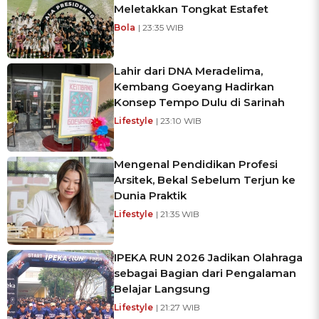
Meletakkan Tongkat Estafet
Bola
| 23:35 WIB
Lahir dari DNA Meradelima,
Kembang Goeyang Hadirkan
Konsep Tempo Dulu di Sarinah
Lifestyle
| 23:10 WIB
Mengenal Pendidikan Profesi
Arsitek, Bekal Sebelum Terjun ke
Dunia Praktik
Lifestyle
| 21:35 WIB
IPEKA RUN 2026 Jadikan Olahraga
sebagai Bagian dari Pengalaman
Belajar Langsung
Lifestyle
| 21:27 WIB