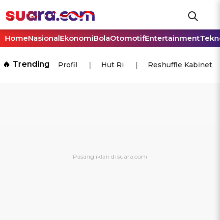
Home
Nasional
Ekonomi
Bola
Otomotif
Entertainment
Tekn
🔥 Trending
Profil
Hut Ri
Reshuffle Kabinet