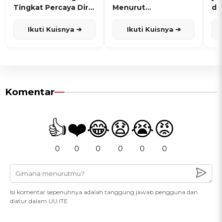
Tingkat Percaya Diri
Menurut
de
dan Karisma
Penanggalan Jawa
Ikuti Kuisnya ➔
Ikuti Kuisnya ➔
Komentar
👍
❤️
😂
😧
😭
😡
0
0
0
0
0
0
Isi komentar sepenuhnya adalah tanggung jawab pengguna dan
diatur dalam UU ITE