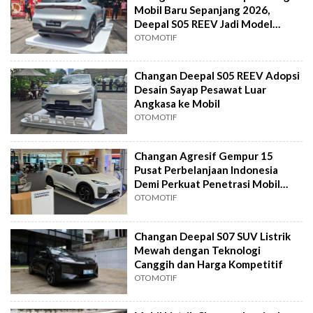
Mobil Baru Sepanjang 2026,
Deepal S05 REEV Jadi Model
Perdana
OTOMOTIF
Changan Deepal S05 REEV Adopsi
Desain Sayap Pesawat Luar
Angkasa ke Mobil
OTOMOTIF
Changan Agresif Gempur 15
Pusat Perbelanjaan Indonesia
Demi Perkuat Penetrasi Mobil
Listrik
OTOMOTIF
Changan Deepal S07 SUV Listrik
Mewah dengan Teknologi
Canggih dan Harga Kompetitif
OTOMOTIF