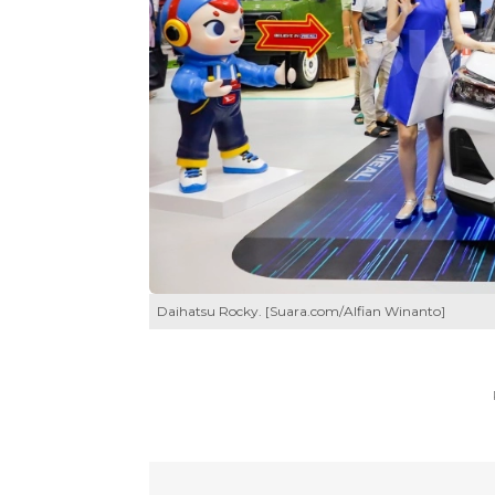
Daihatsu Rocky. [Suara.com/Alfian Winanto]