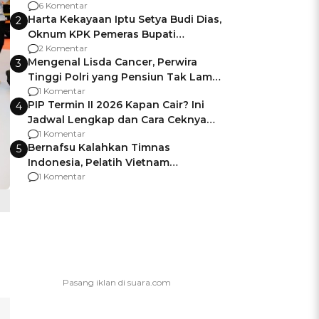
Gagalnya Negara Jamin Keamanan
6 Komentar
Harta Kekayaan Iptu Setya Budi Dias,
2
Oknum KPK Pemeras Bupati
Pemalang
2 Komentar
Mengenal Lisda Cancer, Perwira
3
Tinggi Polri yang Pensiun Tak Lama
Usai Jadi Brigjen
1 Komentar
PIP Termin II 2026 Kapan Cair? Ini
4
Jadwal Lengkap dan Cara Ceknya
agar Dana Tidak Hangus!
1 Komentar
Bernafsu Kalahkan Timnas
5
Indonesia, Pelatih Vietnam
Berencana Pakai Jimat di Pakansari
1 Komentar