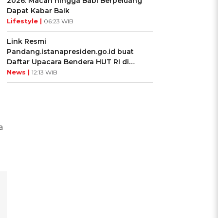
2026: Macan hingga Babi Berpeluang
Dapat Kabar Baik
Lifestyle |
06:23 WIB
Link Resmi
Pandang.istanapresiden.go.id buat
Daftar Upacara Bendera HUT RI di
Istana Negara
News |
12:13 WIB
a