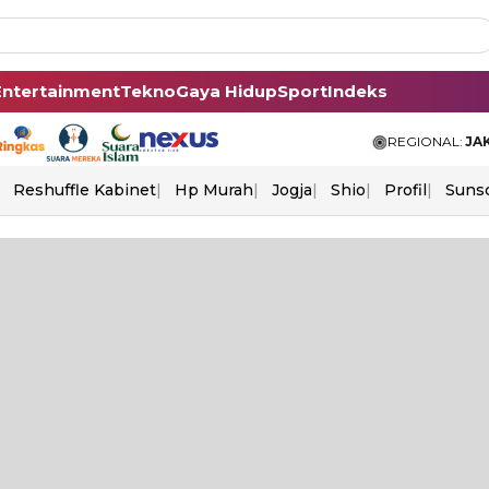
Entertainment
Tekno
Gaya Hidup
Sport
Indeks
REGIONAL:
JA
Reshuffle Kabinet
Hp Murah
Jogja
Shio
Profil
Suns