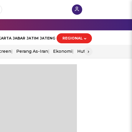
KARTA
JABAR
JATIM
JATENG
REGIONAL
›
creen
Perang As-Iran
Ekonomi
Hut Ri