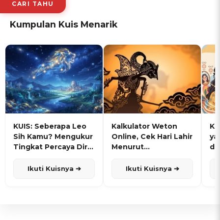
CARI TAHU
Kumpulan Kuis Menarik
KUIS: Seberapa Leo
Kalkulator Weton
KU
Sih Kamu? Mengukur
Online, Cek Hari Lahir
ya
Tingkat Percaya Diri
Menurut
de
dan Karisma
Penanggalan Jawa
Ikuti Kuisnya ➔
Ikuti Kuisnya ➔