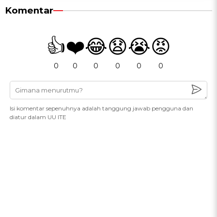
Komentar
👍
❤️
😂
😧
😭
😡
0
0
0
0
0
0
Isi komentar sepenuhnya adalah tanggung jawab pengguna dan
diatur dalam UU ITE