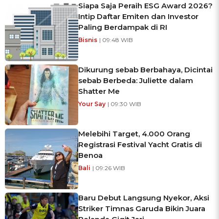
Siapa Saja Peraih ESG Award 2026?
Intip Daftar Emiten dan Investor
Paling Berdampak di RI
Bisnis
| 09:48 WIB
Dikurung sebab Berbahaya, Dicintai
sebab Berbeda: Juliette dalam
Shatter Me
Your Say
| 09:30 WIB
Melebihi Target, 4.000 Orang
Registrasi Festival Yacht Gratis di
Benoa
Bali
| 09:26 WIB
Baru Debut Langsung Nyekor, Aksi
Striker Timnas Garuda Bikin Juara