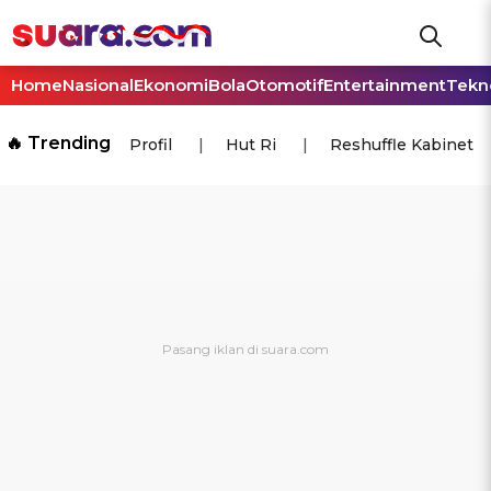
Home
Nasional
Ekonomi
Bola
Otomotif
Entertainment
Tekn
🔥 Trending
Profil
Hut Ri
Reshuffle Kabinet