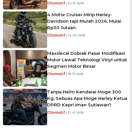
Otomotif
| 10:19 WIB
4 Motor Cruiser Mirip Harley-
Davidson tapi Murah 2026, Mulai
Rp30 Jutaan
Otomotif
| 14:03 WIB
Maxdecal Dobrak Pasar Modifikasi
Motor Lewat Teknologi Vinyl untuk
Segmen Motor Besar
Otomotif
| 18:15 WIB
Tanpa Helm Kendarai Moge 300
Kg, Sebuas Apa Moge Harley Ketua
DPRD Kepri Iman Sutiawan?
Otomotif
| 12:41 WIB