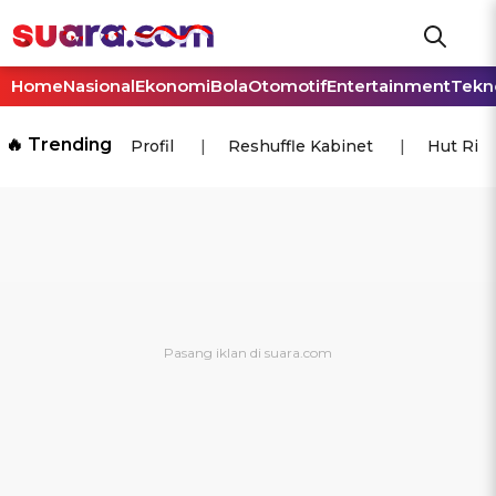
Home
Nasional
Ekonomi
Bola
Otomotif
Entertainment
Tekn
🔥 Trending
Profil
Reshuffle Kabinet
Hut Ri