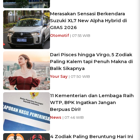
Merasakan Sensasi Berkendara
Suzuki XL7 New Alpha Hybrid di
GIIAS 2026
Otomotif
| 07:55 WIB
Dari Pisces hingga Virgo, 5 Zodiak
Paling Kalem tapi Penuh Makna di
Balik Sikapnya
Your Say
| 07:50 WIB
11 Kementerian dan Lembaga Raih
WTP, BPK Ingatkan Jangan
Berpuas Diri!
News
| 07:46 WIB
4 Zodiak Paling Beruntung Hari Ini