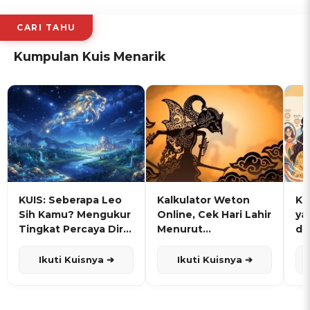
CARI TAHU
Kumpulan Kuis Menarik
KUIS: Seberapa Leo
Kalkulator Weton
KU
Sih Kamu? Mengukur
Online, Cek Hari Lahir
ya
Tingkat Percaya Diri
Menurut
de
dan Karisma
Penanggalan Jawa
Ikuti Kuisnya ➔
Ikuti Kuisnya ➔