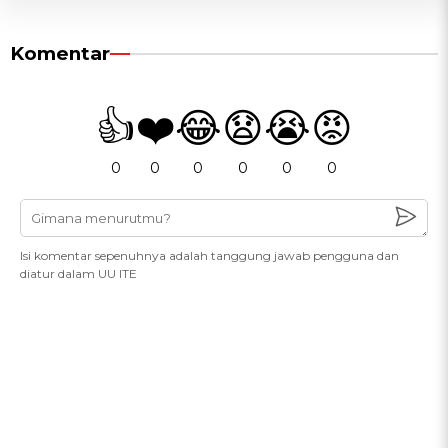
Komentar
👍
❤️
😂
😧
😭
😡
0
0
0
0
0
0
Isi komentar sepenuhnya adalah tanggung jawab pengguna dan
diatur dalam UU ITE