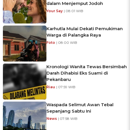
dalam Menjemput Jodoh
Your Say
| 08:01 WIB
Karhutla Mulai Dekati Pemukiman
Warga di Palangka Raya
Foto
| 08:00 WIB
Kronologi Wanita Tewas Bersimbah
Darah Dihabisi Eks Suami di
Pekanbaru
Riau
| 07:59 WIB
Waspada Selimut Awan Tebal
Sepanjang Sabtu Ini
News
| 07:58 WIB