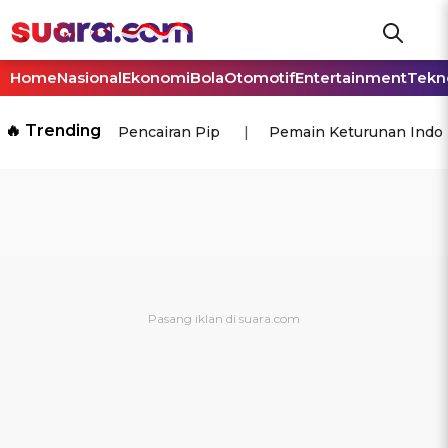
Home
Nasional
Ekonomi
Bola
Otomotif
Entertainment
Tekn
🔥 Trending
Pencairan Pip
Pemain Keturunan Indo