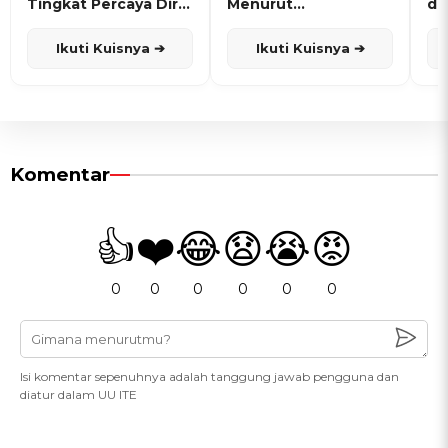
Tingkat Percaya Diri
Menurut
de
dan Karisma
Penanggalan Jawa
Ikuti Kuisnya ➔
Ikuti Kuisnya ➔
Komentar
👍
❤️
😂
😧
😭
😡
0
0
0
0
0
0
Isi komentar sepenuhnya adalah tanggung jawab pengguna dan
diatur dalam UU ITE