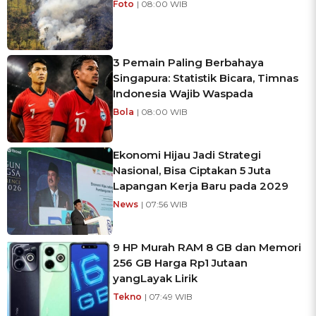
Foto
| 08:00 WIB
3 Pemain Paling Berbahaya
Singapura: Statistik Bicara, Timnas
Indonesia Wajib Waspada
Bola
| 08:00 WIB
Ekonomi Hijau Jadi Strategi
Nasional, Bisa Ciptakan 5 Juta
Lapangan Kerja Baru pada 2029
News
| 07:56 WIB
9 HP Murah RAM 8 GB dan Memori
256 GB Harga Rp1 Jutaan
yangLayak Lirik
Tekno
| 07:49 WIB