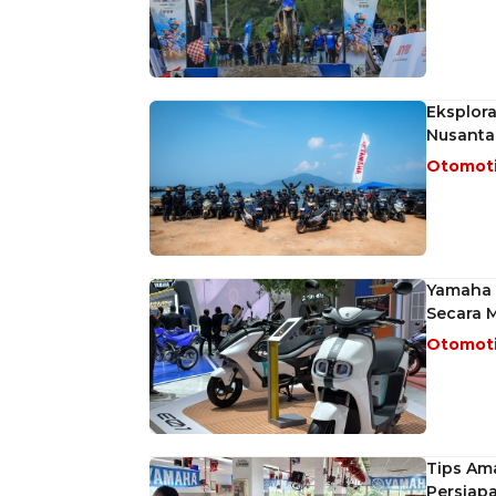
Eksplor
Nusanta
Otomot
Yamaha P
Secara 
Otomot
Tips Am
Persiap