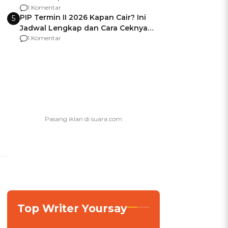
Berencana Pakai Jimat di Pakansari
1 Komentar
PIP Termin II 2026 Kapan Cair? Ini
5
Jadwal Lengkap dan Cara Ceknya
agar Dana Tidak Hangus!
1 Komentar
Top Writer Yoursay