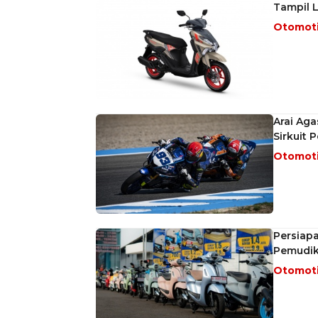
Tampil L
Otomot
Arai Aga
Sirkuit 
Otomot
Persiap
Pemudi
Otomot