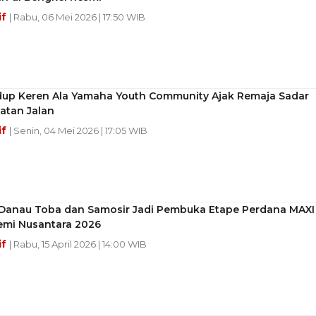
if
| Rabu, 06 Mei 2026 | 17:50 WIB
dup Keren Ala Yamaha Youth Community Ajak Remaja Sadar
atan Jalan
if
| Senin, 04 Mei 2026 | 17:05 WIB
Danau Toba dan Samosir Jadi Pembuka Etape Perdana MAXI
emi Nusantara 2026
if
| Rabu, 15 April 2026 | 14:00 WIB