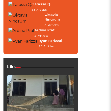
Tarassa Q.
33 Articles
Oktavia
Ningrum
31 Articles
Ardina Praf
21 Articles
Ryan Farizzal
20 Articles
Liks