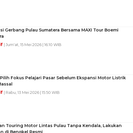
asi Gerbang Pulau Sumatera Bersama MAXI Tour Boemi
ra
if
| Jum'at, 15 Mei 2026 | 16:10 WIB
ilih Fokus Pelajari Pasar Sebelum Ekspansi Motor Listrik
Massal
if
| Rabu, 13 Mei 2026 | 15:50 WIB
an Touring Motor Lintas Pulau Tanpa Kendala, Lakukan
an di Bengkel Resmi