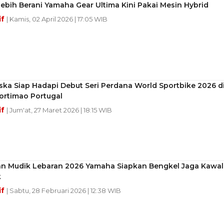
ebih Berani Yamaha Gear Ultima Kini Pakai Mesin Hybrid
if
| Kamis, 02 April 2026 | 17:05 WIB
ska Siap Hadapi Debut Seri Perdana World Sportbike 2026 d
Portimao Portugal
if
| Jum'at, 27 Maret 2026 | 18:15 WIB
an Mudik Lebaran 2026 Yamaha Siapkan Bengkel Jaga Kawal
k
if
| Sabtu, 28 Februari 2026 | 12:38 WIB