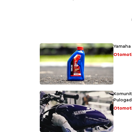
Yamaha 
Otomot
Komunit
Puloga
Otomot