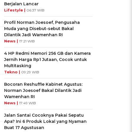
Berjalan Lancar
Lifestyle |
06:37 WIB
Profil Norman Joesoef, Pengusaha
Muda yang Disebut-sebut Bakal
Dilantik Jadi Wamenhan RI
News |
17:21 WIB
4 HP Redmi Memori 256 GB dan Kamera
Jernih Harga Rp1 Jutaan, Cocok untuk
Multitasking
Tekno |
09:29 WIB
Bocoran Reshuffle Kabinet Agustus:
Norman Joesoef Bakal Dilantik Jadi
Wamenhan RI
News |
17:49 WIB
Jalan Santai Cocoknya Pakai Sepatu
Apa? Ini 6 Produk Lokal yang Nyaman
Buat 17 Agustusan