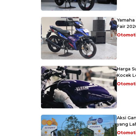
Yamaha M
Fair 202
Otomot
Harga S
Kocek L
Otomot
Aksi Ga
yang Lah
Otomot