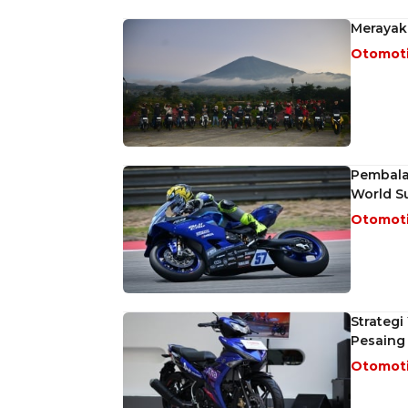
Merayak
Otomot
Pembalap
World S
Otomot
Strategi
Pesaing
Otomot