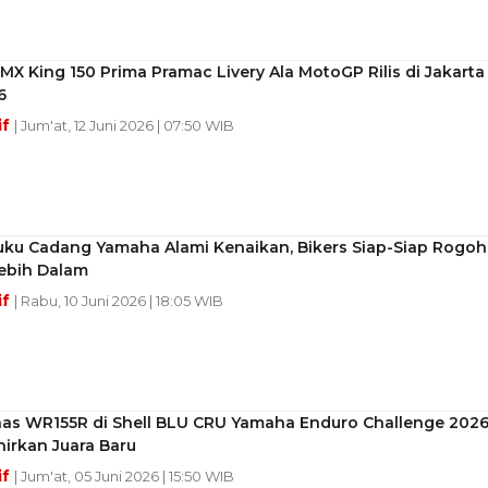
X King 150 Prima Pramac Livery Ala MotoGP Rilis di Jakarta
6
if
| Jum'at, 12 Juni 2026 | 07:50 WIB
uku Cadang Yamaha Alami Kenaikan, Bikers Siap-Siap Rogoh
ebih Dalam
if
| Rabu, 10 Juni 2026 | 18:05 WIB
nas WR155R di Shell BLU CRU Yamaha Enduro Challenge 202
irkan Juara Baru
if
| Jum'at, 05 Juni 2026 | 15:50 WIB