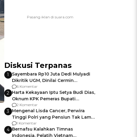
Diskusi Terpanas
Sayembara Rp10 Juta Dedi Mulyadi
1
Dikritik UGM, Dinilai Cermin
Gagalnya Negara Jamin Keamanan
6 Komentar
Harta Kekayaan Iptu Setya Budi Dias,
2
Oknum KPK Pemeras Bupati
Pemalang
2 Komentar
Mengenal Lisda Cancer, Perwira
3
Tinggi Polri yang Pensiun Tak Lama
Usai Jadi Brigjen
1 Komentar
Bernafsu Kalahkan Timnas
4
Indonesia, Pelatih Vietnam