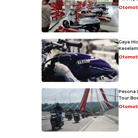
Otomot
Gaya Hi
Keselam
Otomot
Pesona 
Tour Bo
Otomot