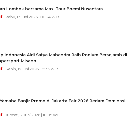
an Lombok bersama Maxi Tour Boemi Nusantara
if
| Rabu, 17 Juni 2026 | 08:24 WIB
 Indonesia Aldi Satya Mahendra Raih Podium Bersejarah di
upersport Misano
if
| Senin, 15 Juni 2026 | 15:33 WIB
 Yamaha Banjir Promo di Jakarta Fair 2026 Redam Dominasi
if
| Jum'at, 12 Juni 2026 | 18:05 WIB