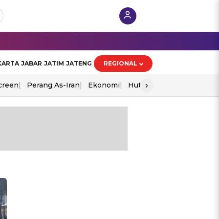
KARTA
JABAR
JATIM
JATENG
REGIONAL
›
creen
Perang As-Iran
Ekonomi
Hut Ri