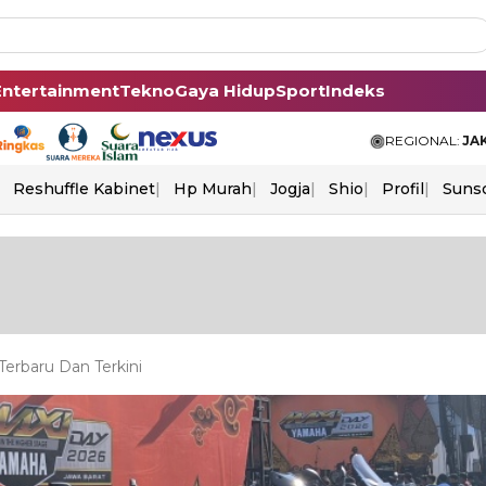
Entertainment
Tekno
Gaya Hidup
Sport
Indeks
REGIONAL:
JA
Reshuffle Kabinet
Hp Murah
Jogja
Shio
Profil
Suns
erbaru Dan Terkini