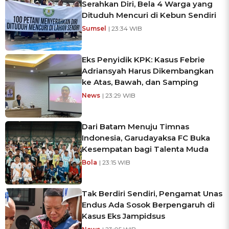
Serahkan Diri, Bela 4 Warga yang
Dituduh Mencuri di Kebun Sendiri
Sumsel
| 23:34 WIB
Eks Penyidik KPK: Kasus Febrie
Adriansyah Harus Dikembangkan
ke Atas, Bawah, dan Samping
News
| 23:29 WIB
Dari Batam Menuju Timnas
Indonesia, Garudayaksa FC Buka
Kesempatan bagi Talenta Muda
Bola
| 23:15 WIB
Tak Berdiri Sendiri, Pengamat Unas
Endus Ada Sosok Berpengaruh di
Kasus Eks Jampidsus