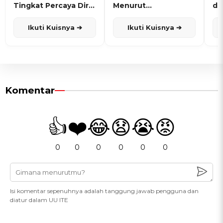
Tingkat Percaya Diri
Menurut
de
dan Karisma
Penanggalan Jawa
Ikuti Kuisnya ➔
Ikuti Kuisnya ➔
Komentar
👍
❤️
😂
😧
😭
😡
0
0
0
0
0
0
Isi komentar sepenuhnya adalah tanggung jawab pengguna dan
diatur dalam UU ITE