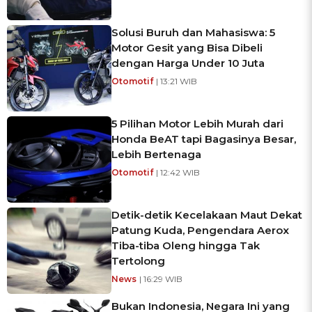
Solusi Buruh dan Mahasiswa: 5
Motor Gesit yang Bisa Dibeli
dengan Harga Under 10 Juta
Otomotif
| 13:21 WIB
5 Pilihan Motor Lebih Murah dari
Honda BeAT tapi Bagasinya Besar,
Lebih Bertenaga
Otomotif
| 12:42 WIB
Detik-detik Kecelakaan Maut Dekat
Patung Kuda, Pengendara Aerox
Tiba-tiba Oleng hingga Tak
Tertolong
News
| 16:29 WIB
Bukan Indonesia, Negara Ini yang