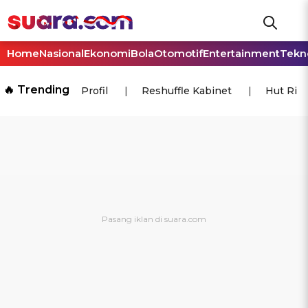
Home
Nasional
Ekonomi
Bola
Otomotif
Entertainment
Tekn
🔥 Trending
Profil
Reshuffle Kabinet
Hut Ri