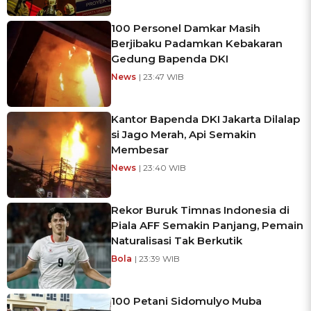
100 Personel Damkar Masih
Berjibaku Padamkan Kebakaran
Gedung Bapenda DKI
News
| 23:47 WIB
Kantor Bapenda DKI Jakarta Dilalap
si Jago Merah, Api Semakin
Membesar
News
| 23:40 WIB
Rekor Buruk Timnas Indonesia di
Piala AFF Semakin Panjang, Pemain
Naturalisasi Tak Berkutik
Bola
| 23:39 WIB
100 Petani Sidomulyo Muba