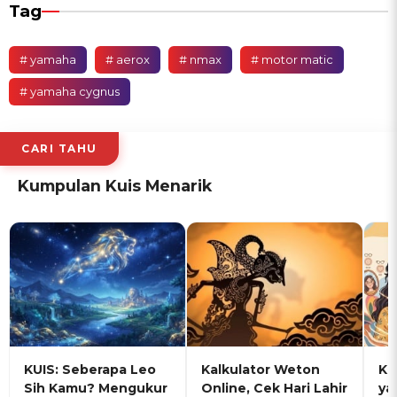
Tag
# yamaha
# aerox
# nmax
# motor matic
# yamaha cygnus
CARI TAHU
Kumpulan Kuis Menarik
KUIS: Seberapa Leo
Kalkulator Weton
KU
Sih Kamu? Mengukur
Online, Cek Hari Lahir
ya