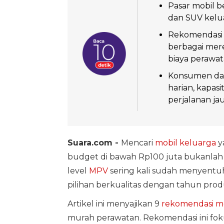
Pasar mobil b
dan SUV kelua
Rekomendasi 
berbagai mer
biaya perawat
Konsumen dap
harian, kapa
perjalanan ja
Suara.com -
Mencari
mobil keluarga
y
budget di bawah Rp100 juta bukanlah h
level
MPV
sering kali sudah menyentuh
pilihan berkualitas dengan tahun prod
Artikel ini menyajikan 9
rekomendasi m
murah perawatan. Rekomendasi ini fo