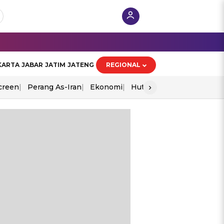
KARTA
JABAR
JATIM
JATENG
REGIONAL
›
creen
Perang As-Iran
Ekonomi
Hut Ri