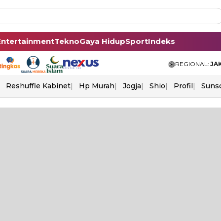
Entertainment
Tekno
Gaya Hidup
Sport
Indeks
REGIONAL:
JA
Reshuffle Kabinet
Hp Murah
Jogja
Shio
Profil
Suns