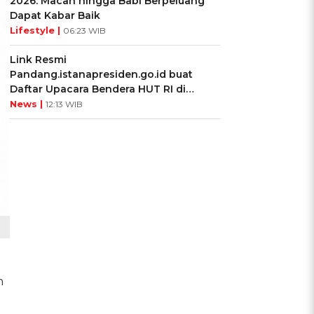
2026: Macan hingga Babi Berpeluang
Dapat Kabar Baik
Lifestyle |
06:23 WIB
Link Resmi
Pandang.istanapresiden.go.id buat
Daftar Upacara Bendera HUT RI di
Istana Negara
News |
12:13 WIB
n