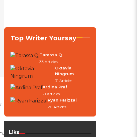
Top Writer Yoursay
Tarassa Q.
33 Articles
Oktavia
Ningrum
31 Articles
Ardina Praf
21 Articles
-
Ryan Farizzal
k
20 Articles
Liks
n,