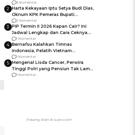
Gagalnya Negara Jamin Keamanan
6 Komentar
Harta Kekayaan Iptu Setya Budi Dias,
2
Oknum KPK Pemeras Bupati
Pemalang
2 Komentar
PIP Termin II 2026 Kapan Cair? Ini
3
Jadwal Lengkap dan Cara Ceknya
agar Dana Tidak Hangus!
1 Komentar
Bernafsu Kalahkan Timnas
4
Indonesia, Pelatih Vietnam
Berencana Pakai Jimat di Pakansari
1 Komentar
Mengenal Lisda Cancer, Perwira
5
Tinggi Polri yang Pensiun Tak Lama
Usai Jadi Brigjen
1 Komentar