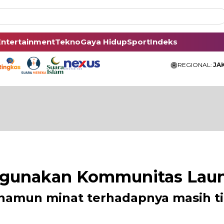
Entertainment
Tekno
Gaya Hidup
Sport
Indeks
REGIONAL:
JA
nggunakan Kommunitas Lau
u, namun minat terhadapnya masih 