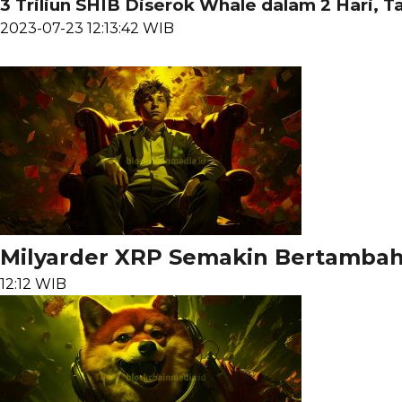
3 Triliun SHIB Diserok Whale dalam 2 Hari, 
2023-07-23 12:13:42 WIB
Milyarder XRP Semakin Bertambah,
12:12 WIB