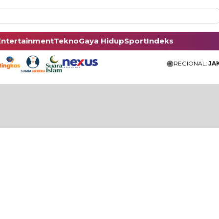
Entertainment
Tekno
Gaya Hidup
Sport
Indeks
REGIONAL:
JA