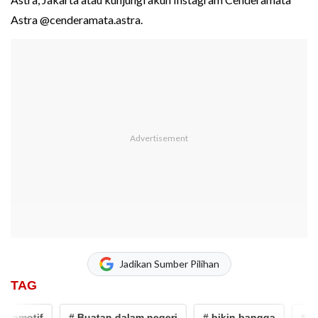
Astra @cenderamata.astra.
Jadikan Sumber Pilihan
TAG
motif
# Buatan dalam negeri
# bikin bangga
# PT As