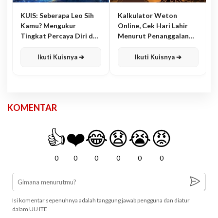
KUIS: Seberapa Leo Sih
Kalkulator Weton
Kamu? Mengukur
Online, Cek Hari Lahir
Tingkat Percaya Diri dan
Menurut Penanggalan
Karisma
Jawa
Ikuti Kuisnya ➔
Ikuti Kuisnya ➔
KOMENTAR
👍
❤️
😂
😧
😭
😡
0
0
0
0
0
0
Isi komentar sepenuhnya adalah tanggung jawab pengguna dan diatur
dalam UU ITE