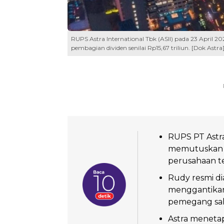
RUPS Astra International Tbk (ASII) pada 23 April 
pembagian dividen senilai Rp15,67 triliun. [Dok Astra
RUPS PT Astra
memutuskan pe
perusahaan t
Rudy resmi di
menggantikan
pemegang sa
Astra meneta