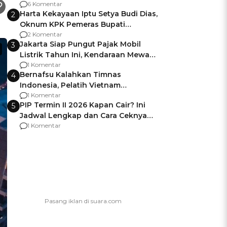
Gagalnya Negara Jamin Keamanan
6 Komentar
Harta Kekayaan Iptu Setya Budi Dias,
2
Oknum KPK Pemeras Bupati
Pemalang
2 Komentar
Jakarta Siap Pungut Pajak Mobil
3
Listrik Tahun Ini, Kendaraan Mewah
Kena hingga 75% PKB
1 Komentar
Bernafsu Kalahkan Timnas
4
Indonesia, Pelatih Vietnam
Berencana Pakai Jimat di Pakansari
1 Komentar
PIP Termin II 2026 Kapan Cair? Ini
5
Jadwal Lengkap dan Cara Ceknya
agar Dana Tidak Hangus!
1 Komentar