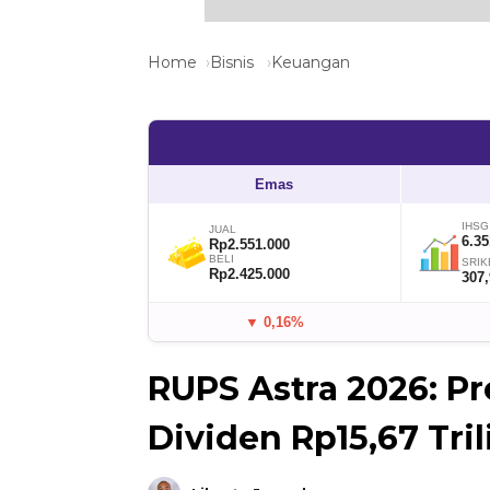
Home
Bisnis
Keuangan
Emas
IHSG
JUAL
6.35
Rp2.551.000
BELI
SRIK
Rp2.425.000
307
▼ 0,16%
RUPS Astra 2026: Pr
Dividen Rp15,67 Tril