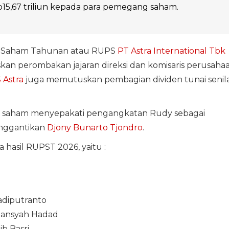
 Rp15,67 triliun kepada para pemegang saham.
Saham Tahunan atau RUPS
PT Astra International Tbk
kan perombakan jajaran direksi dan komisaris perusaha
Astra
juga memutuskan pembagian dividen tunai senila
 saham menyepakati pengangkatan Rudy sebagai
nggantikan
Djony Bunarto Tjondro
.
 hasil RUPST 2026, yaitu :
Hadiputranto
mansyah Hadad
b Basri