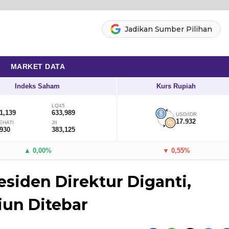
Jadikan Sumber Pilihan
MARKET DATA
Indeks Saham
Kurs Rupiah
LQ45
1,139
633,989
USD/IDR
17.932
EHATI
JII
,930
383,125
▲ 0,00%
▼ 0,55%
esiden Direktur Diganti,
iun Ditebar