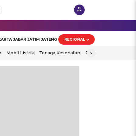
KARTA
JABAR
JATIM
JATENG
REGIONAL
›
n
Mobil Listrik
Tenaga Kesehatan
Piala Aff 2026
Ekono