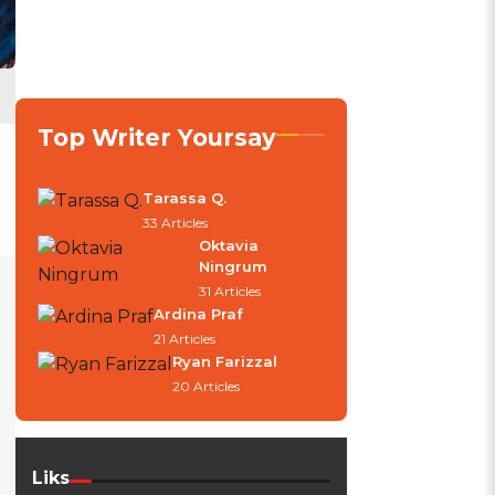
Top Writer Yoursay
Tarassa Q.
33 Articles
Oktavia
Ningrum
31 Articles
Ardina Praf
21 Articles
Ryan Farizzal
20 Articles
Liks