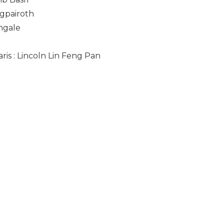
gpairoth
ingale
ris : Lincoln Lin Feng Pan