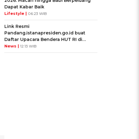
2026: Macan hingga Babi Berpeluang
Dapat Kabar Baik
Lifestyle |
06:23 WIB
Link Resmi
Pandang.istanapresiden.go.id buat
Daftar Upacara Bendera HUT RI di
Istana Negara
News |
12:13 WIB
0
u