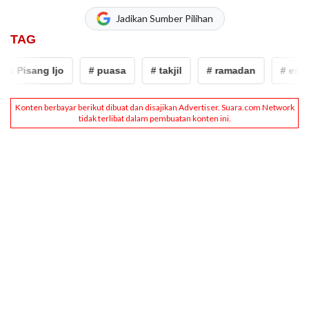
Jadikan Sumber Pilihan
TAG
Pisang Ijo
# puasa
# takjil
# ramadan
# es pisan