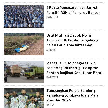
6 Fakta Pemecatan dan Sanksi
Pungli 4 ASN di Pemprov Banten
BANTEN
Usut Mutilasi Depok, Polisi
Temukan HP Pelaku Tergabung
dalam Grup Komunitas Gay
JABAR
Macet Jalur Bojonegara Bikin
Sopir Angkot Merugi, Pemprov
Banten Janjikan Keputusan Baru 4
Hari Lagi
BANTEN
Tumbangkan Persib Bandung,
Persebaya Surabaya Juara Piala
Presiden 2026
BOLA