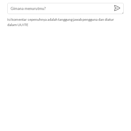
Isi komentar sepenuhnya adalah tanggung jawab pengguna dan diatur
dalam UU ITE