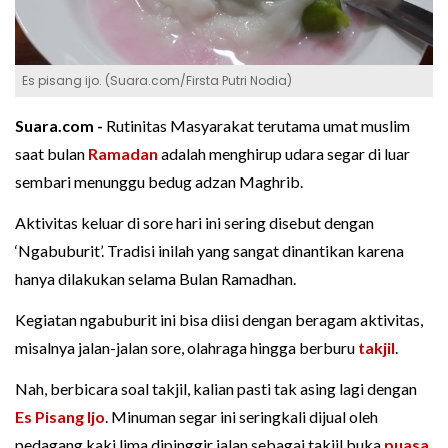
Es pisang ijo. (Suara.com/Firsta Putri Nodia)
Suara.com -
Rutinitas Masyarakat terutama umat muslim
saat bulan
Ramadan
adalah menghirup udara segar di luar
sembari menunggu bedug adzan Maghrib.
Aktivitas keluar di sore hari ini sering disebut dengan
‘Ngabuburit’. Tradisi inilah yang sangat dinantikan karena
hanya dilakukan selama Bulan Ramadhan.
Kegiatan ngabuburit ini bisa diisi dengan beragam aktivitas,
misalnya jalan-jalan sore, olahraga hingga berburu
takjil
.
Nah, berbicara soal takjil, kalian pasti tak asing lagi dengan
Es Pisang Ijo
. Minuman segar ini seringkali dijual oleh
pedagang kaki lima dipinggir jalan sebagai takjil buka
puasa
.