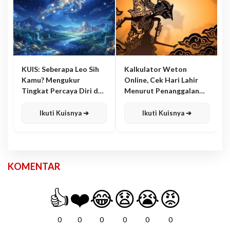
KUIS: Seberapa Leo Sih
Kalkulator Weton
Kamu? Mengukur
Online, Cek Hari Lahir
Tingkat Percaya Diri dan
Menurut Penanggalan
Karisma
Jawa
Ikuti Kuisnya ➔
Ikuti Kuisnya ➔
KOMENTAR
👍
❤️
😂
😧
😭
😡
0
0
0
0
0
0