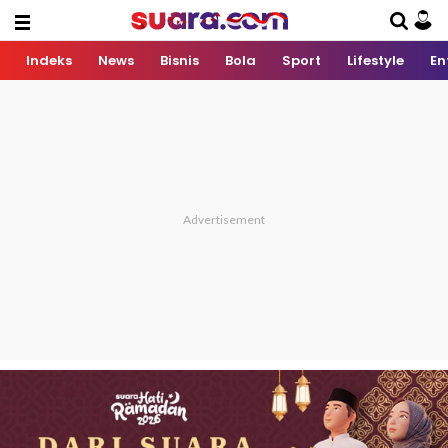
Indeks
News
Bisnis
Bola
Sport
Lifestyle
En