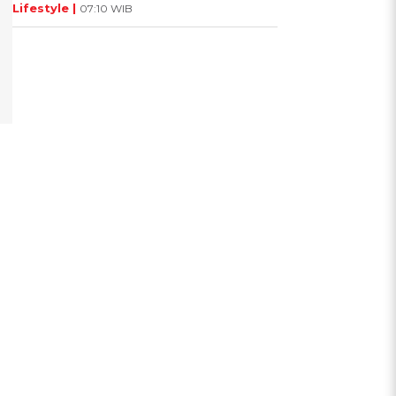
Lifestyle |
07:10 WIB