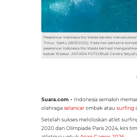
Peselancar Indonesia Rio Waida beraksi menaklukk
Timur, Sabtu (28/5/2022). Pada hari pertama kompeti
peselancar Indonesia Rio Waida berhasil mengalahkan
babak 16 besar. ANTARA FOTO/Budi Candra Setya/r
Suara.com -
Indonesia semakin meman
olahraga
selancar
ombak atau
surfing
d
Setelah sukses meloloskan atlet surfi
2020 dan Olimpiade Paris 2024, kini 
atletnya untuk
Asian Games 2026
.