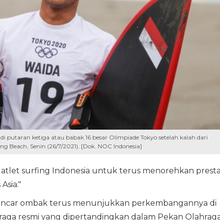
 di putaran ketiga atau babak 16 besar Olimpiade Tokyo setelah kalah dari
ng Beach, Senin (26/7/2021). [Dok. NOC Indonesia]
atlet surfing Indonesia untuk terus menorehkan presta
sia."
lancar ombak terus menunjukkan perkembangannya di
hraga resmi yang dipertandingkan dalam Pekan Olahrag