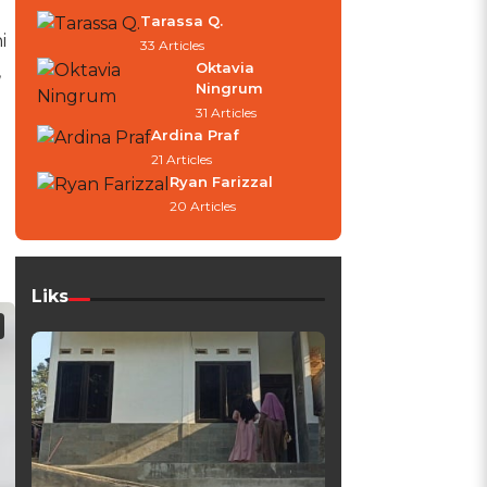
Tarassa Q.
i
33 Articles
Oktavia
,
Ningrum
31 Articles
Ardina Praf
21 Articles
Ryan Farizzal
20 Articles
Liks