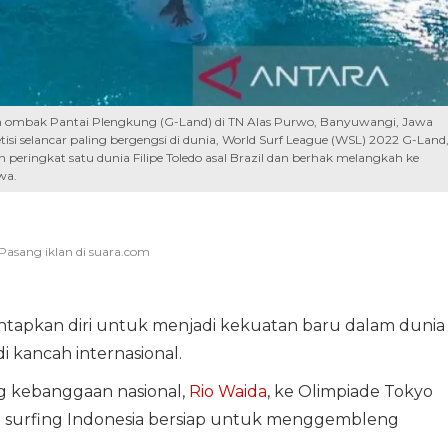
an ombak Pantai Plengkung (G-Land) di TN Alas Purwo, Banyuwangi, Jawa
si selancar paling bergengsi di dunia, World Surf League (WSL) 2022 G-Land
 peringkat satu dunia Filipe Toledo asal Brazil dan berhak melangkah ke
wa.
tapkan diri untuk menjadi kekuatan baru dalam dunia
i kancah internasional.
ng kebanggaan nasional,
Rio Waida
, ke Olimpiade Tokyo
tim surfing Indonesia bersiap untuk menggembleng