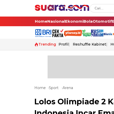
Home
Nasional
Ekonomi
Bola
Otomotif
Trending
Profil
Reshuffle Kabinet
H
Home
Sport
Arena
Lolos Olimpiade 2 K
Indonesia Incar Em