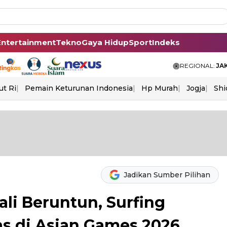
Entertainment
Tekno
Gaya Hidup
Sport
Indeks
REGIONAL:
JA
ut Ri
Pemain Keturunan Indonesia
Hp Murah
Jogja
Shi
Jadikan Sumber Pilihan
ali Beruntun, Surfing
as di Asian Games 2026