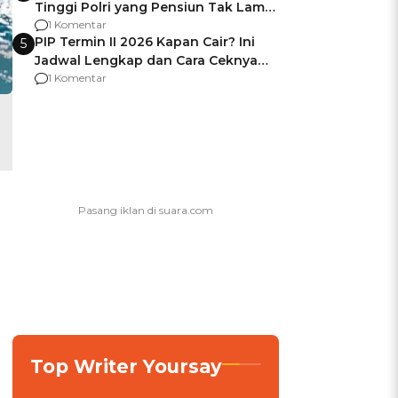
Tinggi Polri yang Pensiun Tak Lama
Usai Jadi Brigjen
1 Komentar
PIP Termin II 2026 Kapan Cair? Ini
5
Jadwal Lengkap dan Cara Ceknya
agar Dana Tidak Hangus!
1 Komentar
,
Top Writer Yoursay