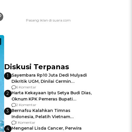
Diskusi Terpanas
Sayembara Rp10 Juta Dedi Mulyadi
1
Dikritik UGM, Dinilai Cermin
Gagalnya Negara Jamin Keamanan
6 Komentar
Harta Kekayaan Iptu Setya Budi Dias,
2
Oknum KPK Pemeras Bupati
Pemalang
2 Komentar
Bernafsu Kalahkan Timnas
3
Indonesia, Pelatih Vietnam
Berencana Pakai Jimat di Pakansari
1 Komentar
Mengenal Lisda Cancer, Perwira
4