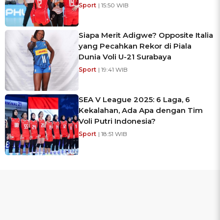
Sport
| 15:50 WIB
Siapa Merit Adigwe? Opposite Italia
yang Pecahkan Rekor di Piala
Dunia Voli U-21 Surabaya
Sport
| 19:41 WIB
SEA V League 2025: 6 Laga, 6
Kekalahan, Ada Apa dengan Tim
Voli Putri Indonesia?
Sport
| 18:51 WIB