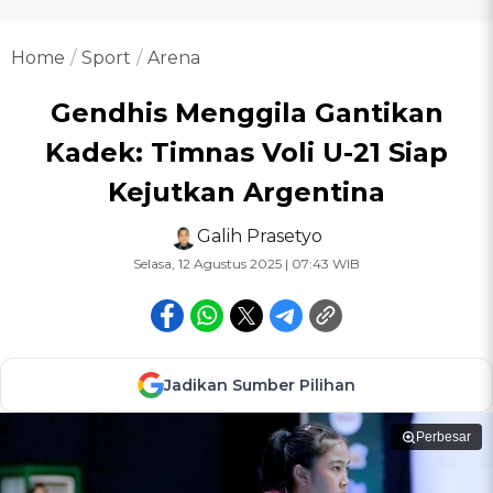
Home
Sport
Arena
Gendhis Menggila Gantikan
Kadek: Timnas Voli U-21 Siap
Kejutkan Argentina
Galih Prasetyo
Selasa, 12 Agustus 2025 | 07:43 WIB
Jadikan Sumber Pilihan
Perbesar