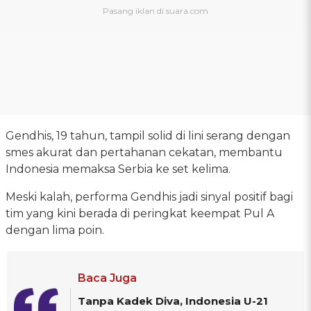
Gendhis, 19 tahun, tampil solid di lini serang dengan
smes akurat dan pertahanan cekatan, membantu
Indonesia memaksa Serbia ke set kelima.
Meski kalah, performa Gendhis jadi sinyal positif bagi
tim yang kini berada di peringkat keempat Pul A
dengan lima poin.
Baca Juga
Tanpa Kadek Diva, Indonesia U-21