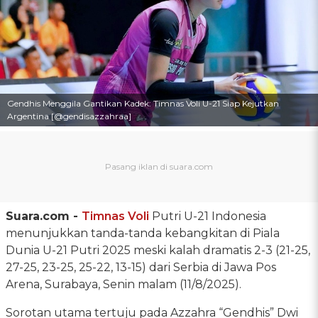
Gendhis Menggila Gantikan Kadek: Timnas Voli U-21 Siap Kejutkan
Argentina [@gendisazzahraa]
Suara.com -
Timnas Voli
Putri U-21 Indonesia
menunjukkan tanda-tanda kebangkitan di Piala
Dunia U-21 Putri 2025 meski kalah dramatis 2-3 (21-25,
27-25, 23-25, 25-22, 13-15) dari Serbia di Jawa Pos
Arena, Surabaya, Senin malam (11/8/2025).
Sorotan utama tertuju pada Azzahra “Gendhis” Dwi