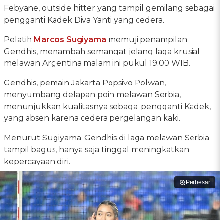
Febyane, outside hitter yang tampil gemilang sebagai
pengganti Kadek Diva Yanti yang cedera.
Pelatih
Marcos Sugiyama
memuji penampilan
Gendhis, menambah semangat jelang laga krusial
melawan Argentina malam ini pukul 19.00 WIB.
Gendhis, pemain Jakarta Popsivo Polwan,
menyumbang delapan poin melawan Serbia,
menunjukkan kualitasnya sebagai pengganti Kadek,
yang absen karena cedera pergelangan kaki.
Menurut Sugiyama, Gendhis di laga melawan Serbia
tampil bagus, hanya saja tinggal meningkatkan
kepercayaan diri.
Perbesar