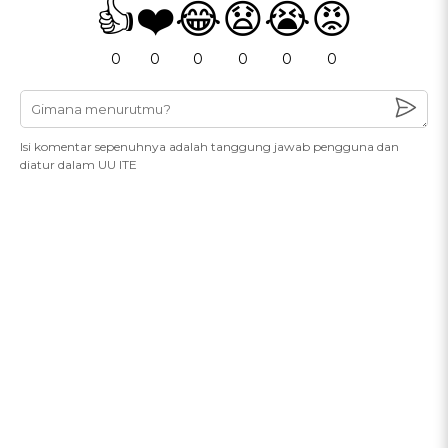
👍
❤️
😂
😧
😭
😡
0
0
0
0
0
0
Isi komentar sepenuhnya adalah tanggung jawab pengguna dan
diatur dalam UU ITE