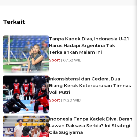
Terkait
Tanpa Kadek Diva, Indonesia U-21
Harus Hadapi Argentina Tak
Terkalahkan Malam Ini
Sport
| 07:32 WIB
Inkonsistensi dan Cedera, Dua
Biang Kerok Keterpurukan Timnas
Voli Putri
Sport
| 17:20 WIB
Indonesia Tanpa Kadek Diva, Berani
Lawan Raksasa Serbia? Ini Strategi
Gila Sugiyama