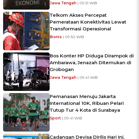
Jawa Tengah
| 09:51 WIB
Telkom Akses Percepat
Pemerataan Konektivitas Lewat
Transformasi Operasional
Bisnis
| 09:50 WIB
Bos Konter HP Diduga Dirampok di
Ambarawa, Jenazah Ditemukan di
Grobogan
Jawa Tengah
| 09:41 WIB
Pemanasan Menuju Jakarta
International 10K, Ribuan Pelari
Tutup Tur 4 Kota di Surabaya
Sport
| 09:41 WIB
Cadangan Devisa Dirilis Hari Ini,