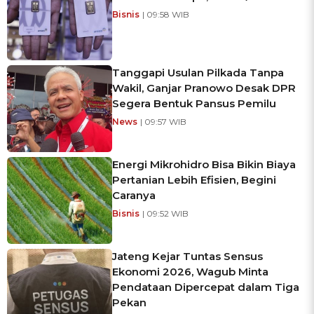
Bisnis
| 09:58 WIB
Tanggapi Usulan Pilkada Tanpa
Wakil, Ganjar Pranowo Desak DPR
Segera Bentuk Pansus Pemilu
News
| 09:57 WIB
Energi Mikrohidro Bisa Bikin Biaya
Pertanian Lebih Efisien, Begini
Caranya
Bisnis
| 09:52 WIB
Jateng Kejar Tuntas Sensus
Ekonomi 2026, Wagub Minta
Pendataan Dipercepat dalam Tiga
Pekan