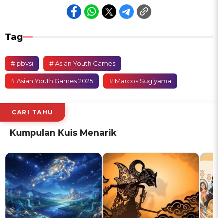
Tag
# pbvsi
# Asian Youth Games
# Asian Youth Games 2025
# Marcos Sugiyama
CARI TAHU
Kumpulan Kuis Menarik