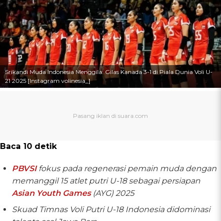
Srikandi Muda Indonesia Menggila: Gilas Kanada 3-1 di Piala Dunia Voli U-
21 2025 [Instagram volinesia_]
Baca 10 detik
PBVSI
fokus pada regenerasi pemain muda dengan
memanggil 15 atlet putri U-18 sebagai persiapan
Asian Youth Games
(AYG) 2025
Skuad Timnas Voli Putri U-18 Indonesia didominasi