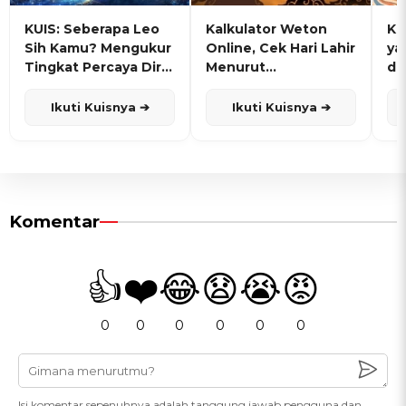
KUIS: Seberapa Leo
Kalkulator Weton
KU
Sih Kamu? Mengukur
Online, Cek Hari Lahir
ya
Tingkat Percaya Diri
Menurut
de
dan Karisma
Penanggalan Jawa
Ikuti Kuisnya ➔
Ikuti Kuisnya ➔
Komentar
👍
❤️
😂
😧
😭
😡
0
0
0
0
0
0
Isi komentar sepenuhnya adalah tanggung jawab pengguna dan