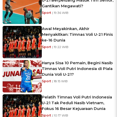
U-21 Berpeluang Masuk Tim Senior,
Gantikan Megawati?
Sport
| 19:36 WIB
Awal Meyakinkan, Akhir
Menyakitkan: Timnas Voli U-21 Finis
ke-16 Dunia
Sport
| 19:22 WIB
Hanya Sisa 10 Pemain, Begini Nasib
Timnas Voli Putri Indonesia di Piala
Dunia Voli U-21?
Sport
| 18:15 WIB
Pelatih Timnas Voli Putri Indonesia
U-21 Tak Peduli Nasib Vietnam,
Fokus 16 Besar Kejuaraan Dunia
Sport
| 10:17 WIB