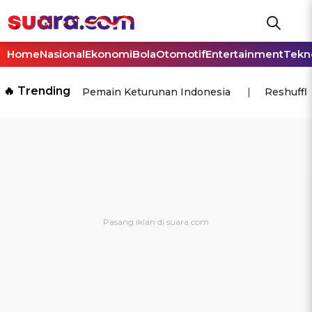
Home
Nasional
Ekonomi
Bola
Otomotif
Entertainment
Tekn
🔥 Trending
Pemain Keturunan Indonesia
Reshuffl