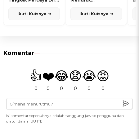
dan Karisma
Penanggalan Jawa
Ikuti Kuisnya ➔
Ikuti Kuisnya ➔
Komentar
👍
❤️
😂
😧
😭
😡
0
0
0
0
0
0
Isi komentar sepenuhnya adalah tanggung jawab pengguna dan
diatur dalam UU ITE