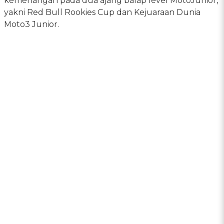
kemenangan pada dua ajang balap level MotoJunior,
yakni Red Bull Rookies Cup dan Kejuaraan Dunia
Moto3 Junior.