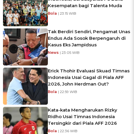
Kesempatan bagi Talenta Muda
Bola
| 23:15 WIB
Tak Berdiri Sendiri, Pengamat Unas
Endus Ada Sosok Berpengaruh di
Kasus Eks Jampidsus
News
| 23:05 WIB
Erick Thohir Evaluasi Skuad Timnas
Indonesia Usai Gagal di Piala AFF
2026, John Herdman Out?
Bola
| 22:59 WIB
Kata-kata Mengharukan Rizky
Ridho Usai Timnas Indonesia
Tersingkir dari Piala AFF 2026
Bola
| 22:36 WIB