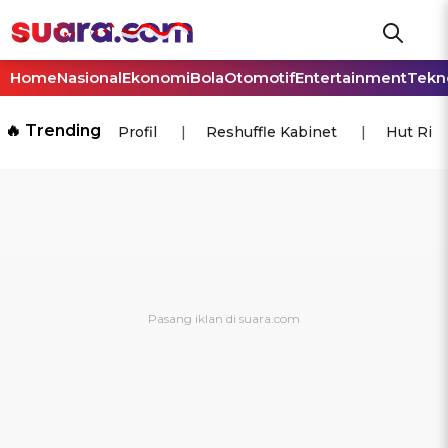
Home
Nasional
Ekonomi
Bola
Otomotif
Entertainment
Tekn
🔥 Trending
Profil
Reshuffle Kabinet
Hut Ri