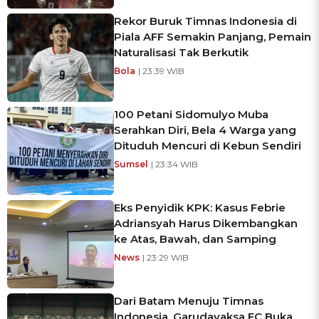
Rekor Buruk Timnas Indonesia di
Piala AFF Semakin Panjang, Pemain
Naturalisasi Tak Berkutik
Bola
| 23:39 WIB
100 Petani Sidomulyo Muba
Serahkan Diri, Bela 4 Warga yang
Dituduh Mencuri di Kebun Sendiri
Sumsel
| 23:34 WIB
Eks Penyidik KPK: Kasus Febrie
Adriansyah Harus Dikembangkan
ke Atas, Bawah, dan Samping
News
| 23:29 WIB
Dari Batam Menuju Timnas
Indonesia, Garudayaksa FC Buka