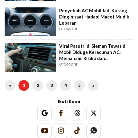
Penyebab AC Mobil Jadi Kurang
Dingin saat Hadapi Macet Mudik
Lebaran
OTOMOTIF
Viral Pasutri di Sleman Tewas di
Mobil Diduga Keracunan AC:
Memahami Risiko dan
Pencegahannya
OTOMOTIF
«
1
2
3
4
5
»
Ikuti Kami