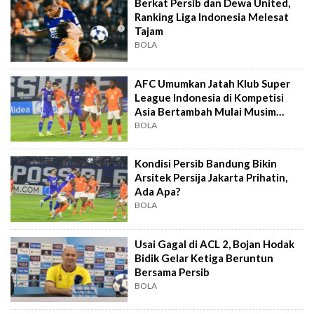
Berkat Persib dan Dewa United,
Ranking Liga Indonesia Melesat
Tajam
BOLA
AFC Umumkan Jatah Klub Super
League Indonesia di Kompetisi
Asia Bertambah Mulai Musim
2027/2028
BOLA
Kondisi Persib Bandung Bikin
Arsitek Persija Jakarta Prihatin,
Ada Apa?
BOLA
Usai Gagal di ACL 2, Bojan Hodak
Bidik Gelar Ketiga Beruntun
Bersama Persib
BOLA