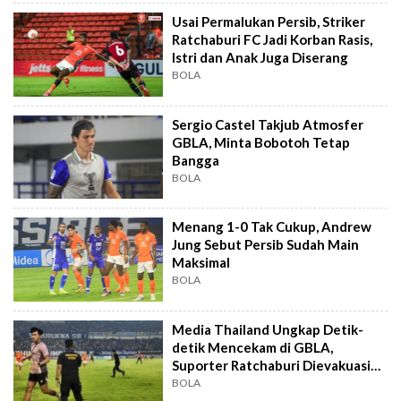
Usai Permalukan Persib, Striker
Ratchaburi FC Jadi Korban Rasis,
Istri dan Anak Juga Diserang
BOLA
Sergio Castel Takjub Atmosfer
GBLA, Minta Bobotoh Tetap
Bangga
BOLA
Menang 1-0 Tak Cukup, Andrew
Jung Sebut Persib Sudah Main
Maksimal
BOLA
Media Thailand Ungkap Detik-
detik Mencekam di GBLA,
Suporter Ratchaburi Dievakuasi
Dramatis
BOLA