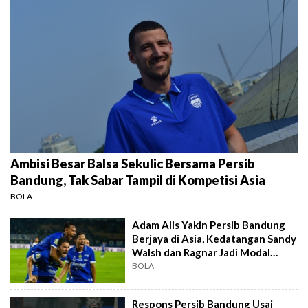
Ambisi Besar Balsa Sekulic Bersama Persib
Bandung, Tak Sabar Tampil di Kompetisi Asia
BOLA
Adam Alis Yakin Persib Bandung
Berjaya di Asia, Kedatangan Sandy
Walsh dan Ragnar Jadi Modal
Besar
BOLA
Respons Persib Bandung Usai