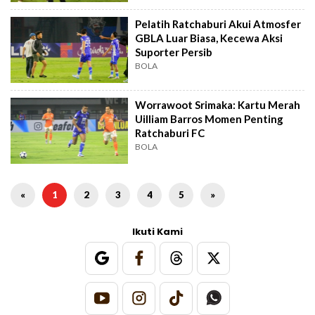
Pelatih Ratchaburi Akui Atmosfer
GBLA Luar Biasa, Kecewa Aksi
Suporter Persib
BOLA
Worrawoot Srimaka: Kartu Merah
Uilliam Barros Momen Penting
Ratchaburi FC
BOLA
«
1
2
3
4
5
»
Ikuti Kami