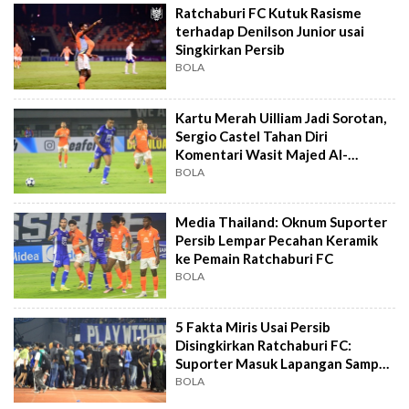
Ratchaburi FC Kutuk Rasisme
terhadap Denilson Junior usai
Singkirkan Persib
BOLA
Kartu Merah Uilliam Jadi Sorotan,
Sergio Castel Tahan Diri
Komentari Wasit Majed Al-
Shamrani
BOLA
Media Thailand: Oknum Suporter
Persib Lempar Pecahan Keramik
ke Pemain Ratchaburi FC
BOLA
5 Fakta Miris Usai Persib
Disingkirkan Ratchaburi FC:
Suporter Masuk Lapangan Sampai
Teror Rasisme
BOLA