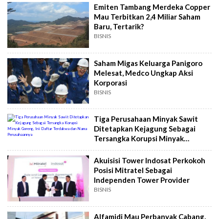
Emiten Tambang Merdeka Copper
Mau Terbitkan 2,4 Miliar Saham
Baru, Tertarik?
BISNIS
Saham Migas Keluarga Panigoro
Melesat, Medco Ungkap Aksi
Korporasi
BISNIS
Tiga Perusahaan Minyak Sawit
Ditetapkan Kejagung Sebagai
Tersangka Korupsi Minyak
Goreng, Ini Daftar Terdakwa dan
Nama Perusahaannya
Akuisisi Tower Indosat Perkokoh
Posisi Mitratel Sebagai
Independen Tower Provider
BISNIS
Alfamidi Mau Perbanyak Cabang,