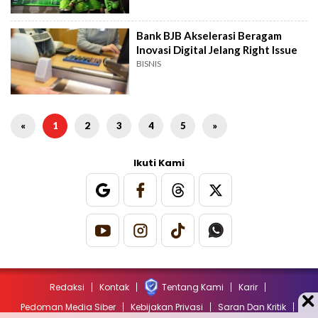
Bank BJB Akselerasi Beragam
Inovasi Digital Jelang Right Issue
BISNIS
«
1
2
3
4
5
»
Ikuti Kami
Redaksi
Kontak
Tentang Kami
Karir
Pedoman Media Siber
Kebijakan Privasi
Saran Dan Kritik