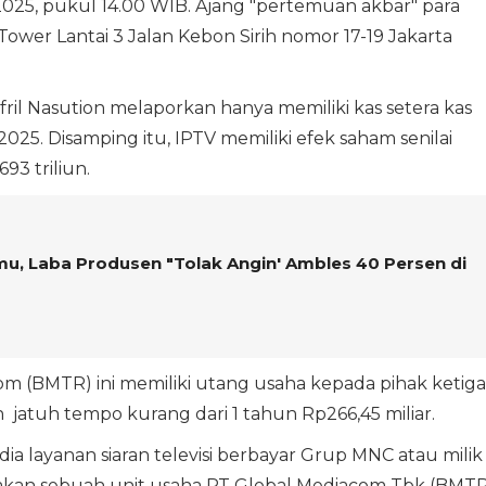
 2025, pukul 14.00 WIB. Ajang "pertemuan akbar" para
Tower Lantai 3 Jalan Kebon Sirih nomor 17-19 Jakarta
ril Nasution melaporkan hanya memiliki kas setera kas
 2025. Disamping itu, IPTV memiliki efek saham senilai
93 triliun.
mu, Laba Produsen "Tolak Angin' Ambles 40 Persen di
m (BMTR) ini memiliki utang usaha kepada pihak ketiga
n jatuh tempo kurang dari 1 tahun Rp266,45 miliar.
 layanan siaran televisi berbayar Grup MNC atau milik
akan sebuah unit usaha PT Global Mediacom Tbk (BMTR