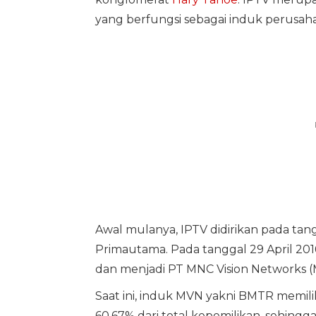
yang berfungsi sebagai induk perusah
Awal mulanya, IPTV didirikan pada t
Primautama. Pada tanggal 29 April 20
dan menjadi PT MNC Vision Networks (
Saat ini, induk MVN yakni BMTR memiliki
60,67% dari total kepemilikan, sehin