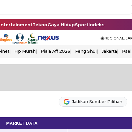
Entertainment
Tekno
Gaya Hidup
Sport
Indeks
REGIONAL:
JA
binet
Hp Murah
Piala Aff 2026
Feng Shui
Jakarta
Psel
Jadikan Sumber Pilihan
MARKET DATA