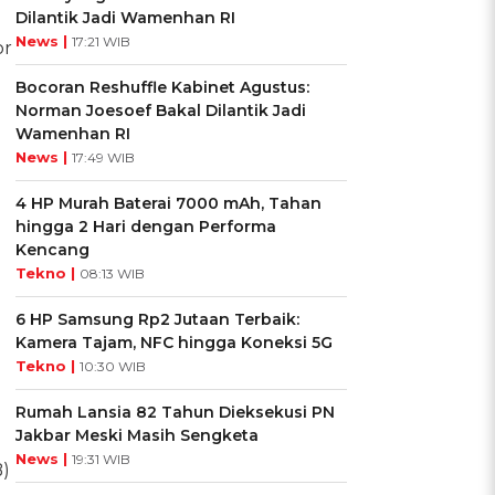
Dilantik Jadi Wamenhan RI
News |
17:21 WIB
or
Bocoran Reshuffle Kabinet Agustus:
Norman Joesoef Bakal Dilantik Jadi
Wamenhan RI
News |
17:49 WIB
4 HP Murah Baterai 7000 mAh, Tahan
hingga 2 Hari dengan Performa
Kencang
Tekno |
08:13 WIB
6 HP Samsung Rp2 Jutaan Terbaik:
Kamera Tajam, NFC hingga Koneksi 5G
Tekno |
10:30 WIB
Rumah Lansia 82 Tahun Dieksekusi PN
Jakbar Meski Masih Sengketa
News |
19:31 WIB
)