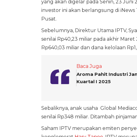
yang akan digelar pada Senin, 23 Juni
investor ini akan berlangsung di iNews 
Pusat.
Sebelumnya, Direktur Utama IPTV, Syaf
senilai Rp40,23 miliar pada akhir Maret
Rp640,03 miliar dan dana kelolaan Rp1,6
Baca Juga
Aroma Pahit Industri Ja
Kuartal I 2025
Sebaliknya, anak usaha Global Mediaco
senilai Rp348 miliar. Ditambah pinjama
Saham IPTV merupakan emiten penyedia
konglomerat
Hary Tanoe
. IPTV merup