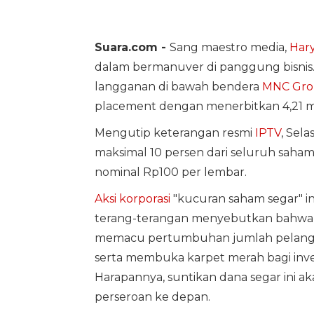
Suara.com -
Sang maestro media,
Hary
dalam bermanuver di panggung bisnis
langganan di bawah bendera
MNC Gr
placement dengan menerbitkan 4,21 m
Mengutip keterangan resmi
IPTV
, Sela
maksimal 10 persen dari seluruh saham
nominal Rp100 per lembar.
Aksi korporasi
"kucuran saham segar" in
terang-terangan menyebutkan bahwa lan
memacu pertumbuhan jumlah pelangg
serta membuka karpet merah bagi inv
Harapannya, suntikan dana segar ini ak
perseroan ke depan.