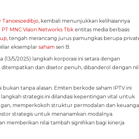
 Tanoesoedibjo
, kembali menunjukkan kelihaiannya
.
PT MNC Vision Networks Tbk
entitas media berbasis
oup
, tengah merancang jurus pamungkas berupa privat
iliar eksemplar
saham
seri B.
sa (13/5/2025) langkah korporasi ini setara dengan
 ditempatkan dan disetor penuh, dibanderol dengan nil
i bukan tanpa alasan. Emiten berkode saham IPTV ini
gkah strategis ini dilandasi kepentingan vital untuk
an, memperkokoh struktur permodalan dan keuanga
estor strategis untuk menanamkan modalnya.
an memberikan nilai tambah signifikan bagi kinerja