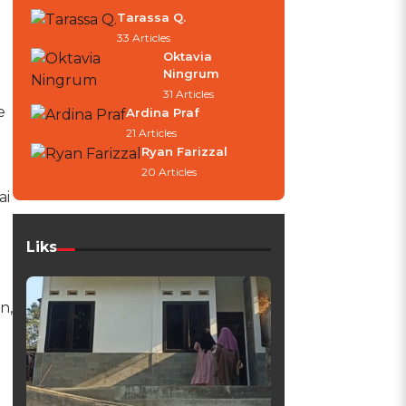
Tarassa Q.
33 Articles
Oktavia
Ningrum
31 Articles
e
Ardina Praf
21 Articles
Ryan Farizzal
20 Articles
ai
Liks
n,