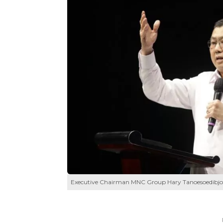
Executive Chairman MNC Group Hary Tanoesoedibjo