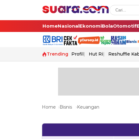
Home
Nasional
Ekonomi
Bola
Otomotif
Trending
Profil
Hut Ri
Reshuffle Ka
Home
Bisnis
Keuangan