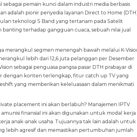
l sebagai pemain kunci dalam industri media berbasis
oan adalah pionir penyedia layanan Direct to Home (DTH
ulan teknologi S Band yang tertanam pada Satelit
an banting terhadap gangguan cuaca, sebuah nilai jual
uga merangkul segmen menengah bawah melalui K-Visio
merangkul lebih dari 12,6 juta pelanggan per Desember
-Vision sebagai penguasa pangsa pasar DTH prabayar di
ir dengan konten terlengkap, fitur catch up TV yang
meshift yang memberikan keleluasaan dalam menikmati
private placement ini akan berlabuh? Manajemen IPTV
nisi finansial ini akan digunakan untuk modal kerja
erja anak-anak usaha. Tujuannya tak lain adalah untuk
 lebih agresif dan memastikan pertumbuhan jumlah