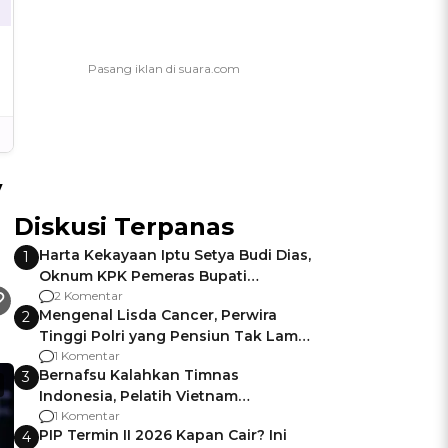
V
Diskusi Terpanas
Harta Kekayaan Iptu Setya Budi Dias,
1
Oknum KPK Pemeras Bupati
Pemalang
2 Komentar
Mengenal Lisda Cancer, Perwira
2
Tinggi Polri yang Pensiun Tak Lama
Usai Jadi Brigjen
1 Komentar
Bernafsu Kalahkan Timnas
3
Indonesia, Pelatih Vietnam
Berencana Pakai Jimat di Pakansari
1 Komentar
PIP Termin II 2026 Kapan Cair? Ini
4