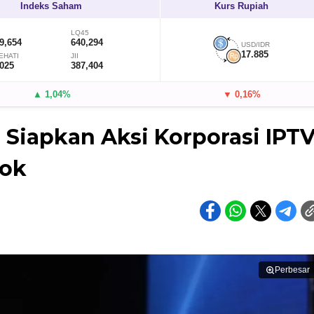
Indeks Saham
Kurs Rupiah
LQ45
9,654
640,294
USD/IDR
17.885
EHATI
JII
,025
387,404
▲ 1,04%
▼ 0,16%
 Siapkan Aksi Korporasi IPT
lok
Perbesar