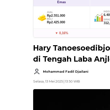
Emas
IHSG
JUAL
6.40
Rp2.551.000
BELI
SRIK
Rp2.425.000
312
▼ 0,16%
Hary Tanoesoedibjo
di Tengah Laba Anj
Mohammad Fadil Djailani
Selasa, 13 Mei 2025 | 13:50 WIB