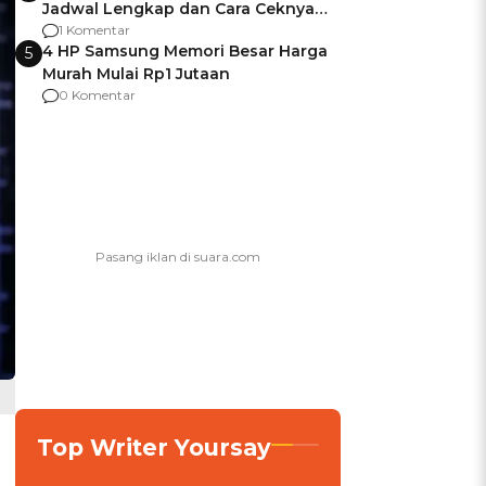
Jadwal Lengkap dan Cara Ceknya
agar Dana Tidak Hangus!
1 Komentar
4 HP Samsung Memori Besar Harga
5
Murah Mulai Rp1 Jutaan
0 Komentar
Top Writer Yoursay