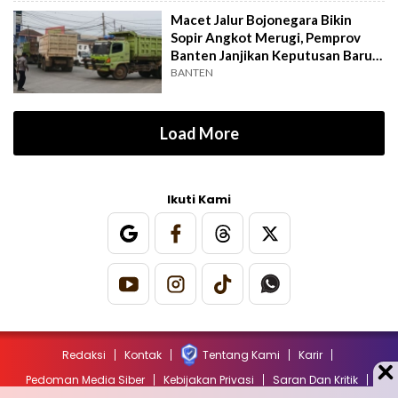
Macet Jalur Bojonegara Bikin
Sopir Angkot Merugi, Pemprov
Banten Janjikan Keputusan Baru 4
Hari Lagi
BANTEN
Load More
Ikuti Kami
Redaksi
Kontak
Tentang Kami
Karir
Pedoman Media Siber
Kebijakan Privasi
Saran Dan Kritik