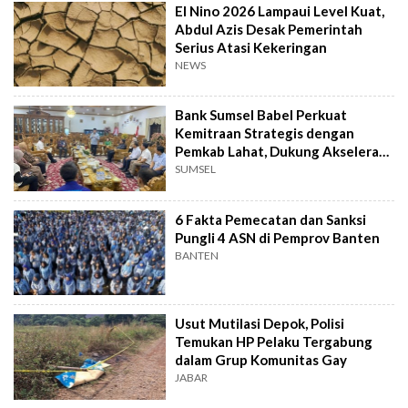
El Nino 2026 Lampaui Level Kuat,
Abdul Azis Desak Pemerintah
Serius Atasi Kekeringan
NEWS
Bank Sumsel Babel Perkuat
Kemitraan Strategis dengan
Pemkab Lahat, Dukung Akselerasi
Ekonomi Daerah
SUMSEL
6 Fakta Pemecatan dan Sanksi
Pungli 4 ASN di Pemprov Banten
BANTEN
Usut Mutilasi Depok, Polisi
Temukan HP Pelaku Tergabung
dalam Grup Komunitas Gay
JABAR