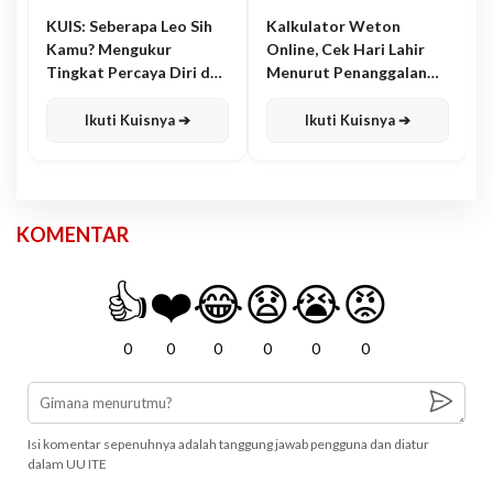
KUIS: Seberapa Leo Sih
Kalkulator Weton
Kamu? Mengukur
Online, Cek Hari Lahir
Tingkat Percaya Diri dan
Menurut Penanggalan
Karisma
Jawa
Ikuti Kuisnya ➔
Ikuti Kuisnya ➔
KOMENTAR
👍
❤️
😂
😧
😭
😡
0
0
0
0
0
0
Isi komentar sepenuhnya adalah tanggung jawab pengguna dan diatur
dalam UU ITE