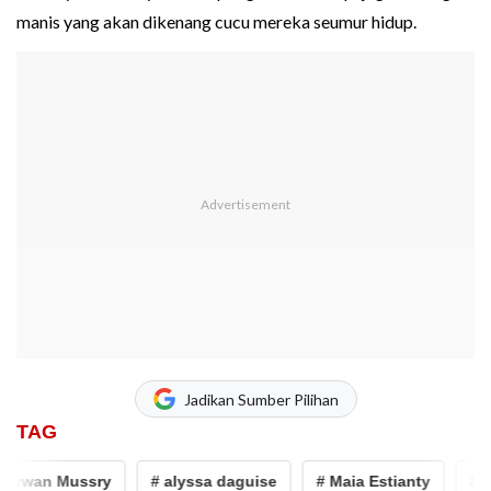
manis yang akan dikenang cucu mereka seumur hidup.
Jadikan Sumber Pilihan
TAG
Irwan Mussry
# alyssa daguise
# Maia Estianty
# Al 