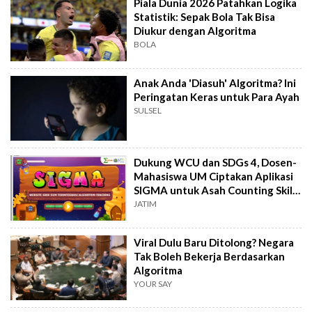
Piala Dunia 2026 Patahkan Logika
Statistik: Sepak Bola Tak Bisa
Diukur dengan Algoritma
BOLA
Anak Anda 'Diasuh' Algoritma? Ini
Peringatan Keras untuk Para Ayah
SULSEL
Dukung WCU dan SDGs 4, Dosen-
Mahasiswa UM Ciptakan Aplikasi
SIGMA untuk Asah Counting Skills
Siswa
JATIM
Viral Dulu Baru Ditolong? Negara
Tak Boleh Bekerja Berdasarkan
Algoritma
YOUR SAY