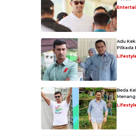
Enterta
Adu Keka
Pilkada
Lifestyl
Beda Kek
Menang 
Lifestyl