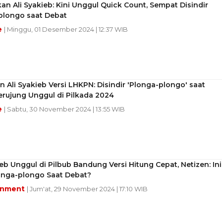
an Ali Syakieb: Kini Unggul Quick Count, Sempat Disindir
plongo saat Debat
e
| Minggu, 01 Desember 2024 | 12:37 WIB
 Ali Syakieb Versi LHKPN: Disindir 'Plonga-plongo' saat
rujung Unggul di Pilkada 2024
e
| Sabtu, 30 November 2024 | 13:55 WIB
ieb Unggul di Pilbub Bandung Versi Hitung Cepat, Netizen: Ini
anga-plongo Saat Debat?
inment
| Jum'at, 29 November 2024 | 17:10 WIB