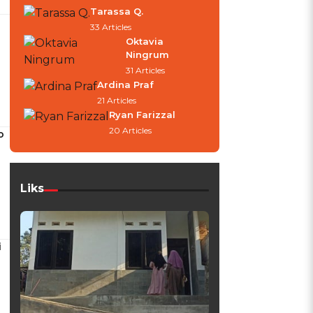
Tarassa Q.
-
33 Articles
Oktavia
Ningrum
31 Articles
Ardina Praf
21 Articles
Ryan Farizzal
20 Articles
o
Liks
i