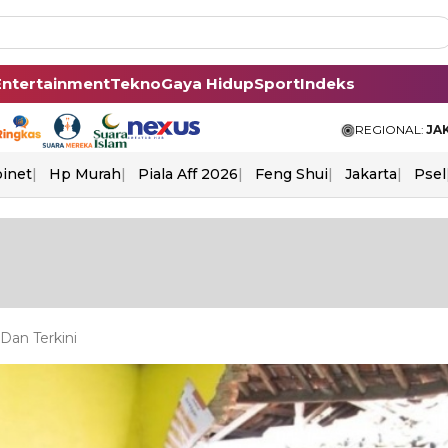
Entertainment
Tekno
Gaya Hidup
Sport
Indeks
REGIONAL:
JA
binet
Hp Murah
Piala Aff 2026
Feng Shui
Jakarta
Psel
Dan Terkini