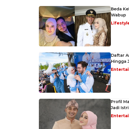
Beda Kek
Wabup
Lifestyl
Daftar A
Hingga 
Enterta
Profil M
Jadi Istr
Enterta