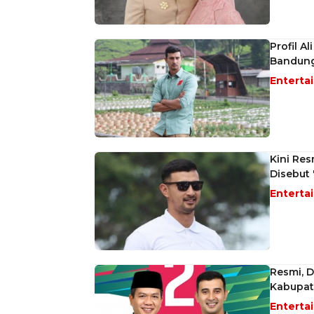
Profil A
Bandung
Enterta
Kini Res
Disebut 
Enterta
Resmi, D
Kabupat
Enterta