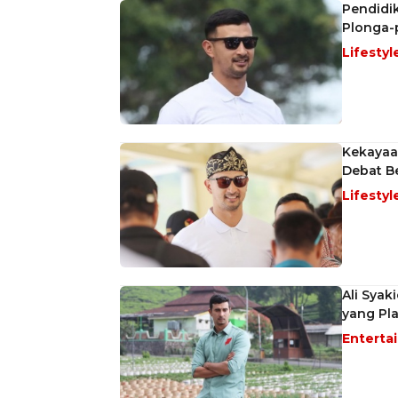
Pendidik
Plonga-
Lifestyl
Kekayaan
Debat Be
Lifestyl
Ali Syak
yang Pl
Enterta