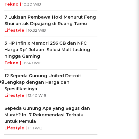
Tekno |
10:30 WIB
7 Lukisan Pembawa Hoki Menurut Feng
Shui untuk Dipajang di Ruang Tamu
Lifestyle |
10:32 WIB
3 HP Infinix Memori 256 GB dan NFC
Harga Rp1 Jutaan, Solusi Multitasking
hingga Gaming
Tekno |
09:49 WIB
12 Sepeda Gunung United Detroit
ng
Lengkap dengan Harga dan
Spesifikasinya
Lifestyle |
12:40 WIB
Sepeda Gunung Apa yang Bagus dan
Murah? Ini 7 Rekomendasi Terbaik
untuk Pemula
Lifestyle |
11:11 WIB