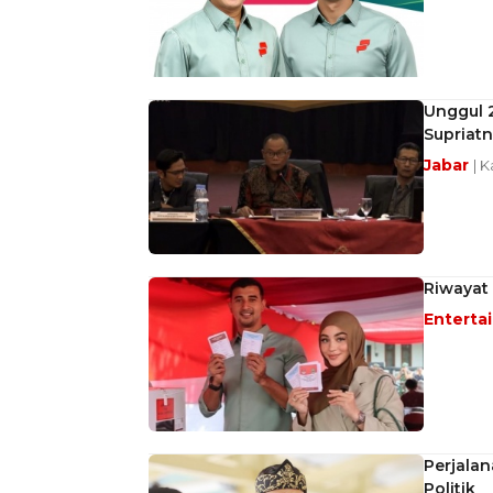
Unggul 
Supriatn
Jabar
| 
Riwayat
Enterta
Perjalan
Politik