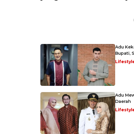
Adu Keka
Bupati, 
Lifestyl
Adu Mewa
Daerah
Lifestyl