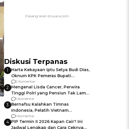
Diskusi Terpanas
Harta Kekayaan Iptu Setya Budi Dias,
1
Oknum KPK Pemeras Bupati
Pemalang
2 Komentar
Mengenal Lisda Cancer, Perwira
2
Tinggi Polri yang Pensiun Tak Lama
Usai Jadi Brigjen
1 Komentar
Bernafsu Kalahkan Timnas
3
Indonesia, Pelatih Vietnam
Berencana Pakai Jimat di Pakansari
1 Komentar
PIP Termin II 2026 Kapan Cair? Ini
4
Jadwal Lengkap dan Cara Ceknya