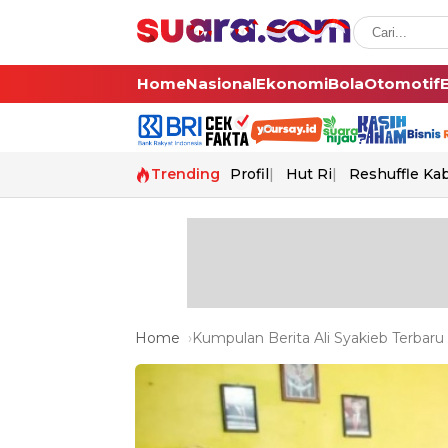
Home
Nasional
Ekonomi
Bola
Otomotif
Trending
Profil
Hut Ri
Reshuffle Ka
Home
Kumpulan Berita Ali Syakieb Terbaru 