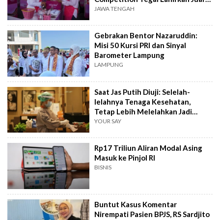
Baru
JAWA TENGAH
Gebrakan Bentor Nazaruddin:
Misi 50 Kursi PRI dan Sinyal
Barometer Lampung
LAMPUNG
Saat Jas Putih Diuji: Selelah-
lelahnya Tenaga Kesehatan,
Tetap Lebih Melelahkan Jadi
Pasien
YOUR SAY
Rp17 Triliun Aliran Modal Asing
Masuk ke Pinjol RI
BISNIS
Buntut Kasus Komentar
Nirempati Pasien BPJS, RS Sardjito