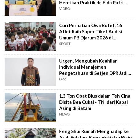
Hentikan Praktik dr. Elda Putri
Rahard
VIDEO
Curi Perhatian Owi/Butet, 16
Atlet Raih Super Tiket Audisi
Umum PB Djarum 2026 di
Makassar
SPORT
Urgen, Mengubah Keahlian
Individual Manajemen
Pengetahuan di Setjen DPR Jadi
Kekuatan Institusional
DPR
1,3 Ton Obat Bius dalam Teh Cina
Disita Bea Cukai - TNI dari Kapal
Asing di Batam
NEWS
Feng Shui Rumah Menghadap ke
Arah Selatan, Bawa Hoki dan Bikin