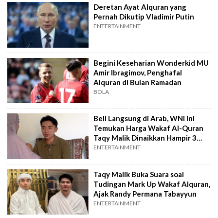
Deretan Ayat Alquran yang
Pernah Dikutip Vladimir Putin
ENTERTAINMENT
Begini Keseharian Wonderkid MU
Amir Ibragimov, Penghafal
Alquran di Bulan Ramadan
BOLA
Beli Langsung di Arab, WNI ini
Temukan Harga Wakaf Al-Quran
Taqy Malik Dinaikkan Hampir 3
Kali Lipat
ENTERTAINMENT
Taqy Malik Buka Suara soal
Tudingan Mark Up Wakaf Alquran,
Ajak Randy Permana Tabayyun
ENTERTAINMENT