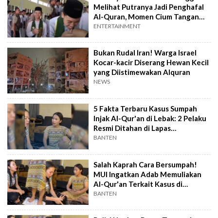
Melihat Putranya Jadi Penghafal
Al-Quran, Momen Cium Tangan
Penuh Haru
ENTERTAINMENT
Bukan Rudal Iran! Warga Israel
Kocar-kacir Diserang Hewan Kecil
yang Diistimewakan Alquran
NEWS
5 Fakta Terbaru Kasus Sumpah
Injak Al-Qur'an di Lebak: 2 Pelaku
Resmi Ditahan di Lapas
Rangkasbitung
BANTEN
Salah Kaprah Cara Bersumpah!
MUI Ingatkan Adab Memuliakan
Al-Qur'an Terkait Kasus di
Malingping
BANTEN