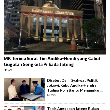
MK Terima Surat Tim Andika-Hendi yang Cabut
Gugatan Sengketa Pilkada Jateng
NEWS
Disebut Demi Syahwat Politik
Jokowi, Kubu Andika-Hendrar
Tuding Polri Bantu Menangkan
Luthfi-Yasin di Pilkada Jateng
NEWS
Tepis Anggapan Jateng Bukan