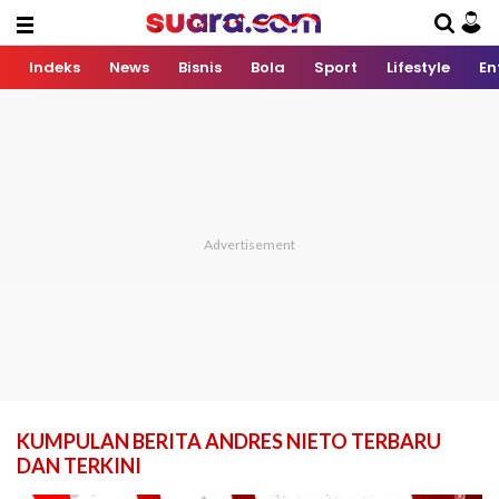
Indeks
News
Bisnis
Bola
Sport
Lifestyle
En
KUMPULAN BERITA ANDRES NIETO TERBARU
DAN TERKINI