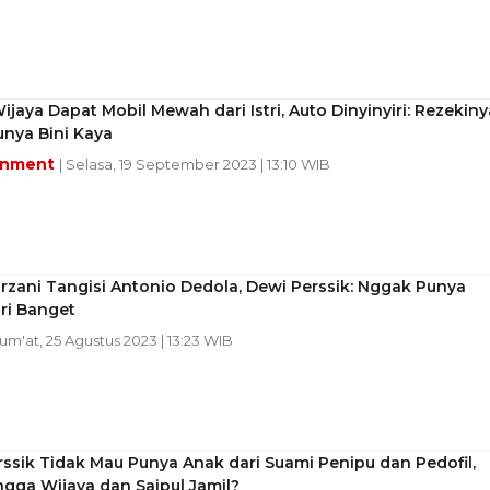
jaya Dapat Mobil Mewah dari Istri, Auto Dinyinyiri: Rezekiny
unya Bini Kaya
inment
| Selasa, 19 September 2023 | 13:10 WIB
irzani Tangisi Antonio Dedola, Dewi Perssik: Nggak Punya
ri Banget
Jum'at, 25 Agustus 2023 | 13:23 WIB
ssik Tidak Mau Punya Anak dari Suami Penipu dan Pedofil,
ngga Wijaya dan Saipul Jamil?