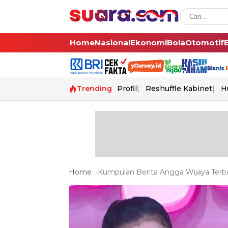
Home
Nasional
Ekonomi
Bola
Otomotif
Trending
Profil
Reshuffle Kabinet
H
Home
Kumpulan Berita Angga Wijaya Terba