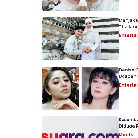
Manjakan
Thailan
Enterta
Denise C
Ucapann
Enterta
Sesumbar
Diduga P
Moots
|