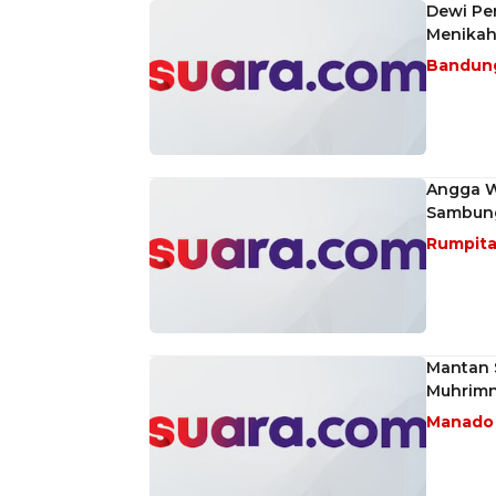
Dewi Pe
Menikah
Bandun
Angga Wi
Sambung
Rumpit
Mantan S
Muhrimn
Manad