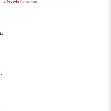
Lifestyle |
07:10 WIB
da
ot