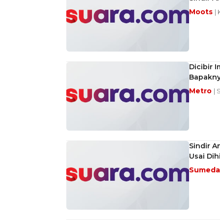
Moots
|
Dicibir
Bapakny
Metro
| 
Sindir A
Usai Di
Sumed