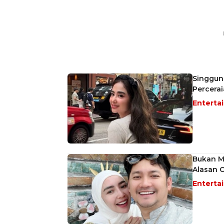
Singgun
Percera
Enterta
Bukan M
Alasan C
Enterta