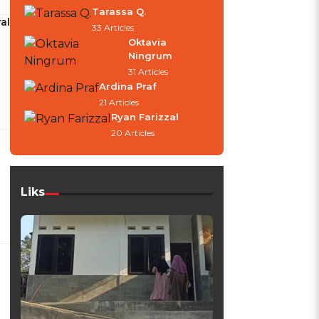
Tarassa Q.
al
33 Articles
Oktavia
Ningrum
31 Articles
Ardina Praf
21 Articles
Ryan Farizzal
20 Articles
Liks