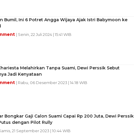
 Bumil, Ini 6 Potret Angga Wijaya Ajak Istri Babymoon ke
d
inment
| Senin, 22 Juli 2024 | 15:41 WIB
hariesta Melahirkan Tanpa Suami, Dewi Perssik Sebut
ya Jadi Kenyataan
inment
| Rabu, 06 Desember 2023 | 14:18 WIB
 Bongkar Gaji Calon Suami Capai Rp 200 Juta, Dewi Perssik
utus dengan Pilot Rully
 Kamis, 21 September 2023 | 10:44 WIB