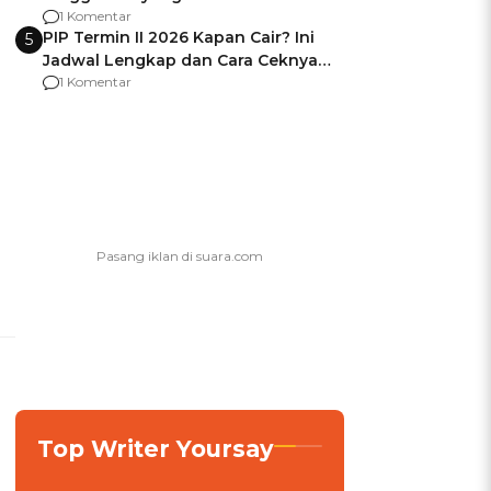
Usai Jadi Brigjen
1 Komentar
PIP Termin II 2026 Kapan Cair? Ini
5
Jadwal Lengkap dan Cara Ceknya
agar Dana Tidak Hangus!
1 Komentar
Top Writer Yoursay