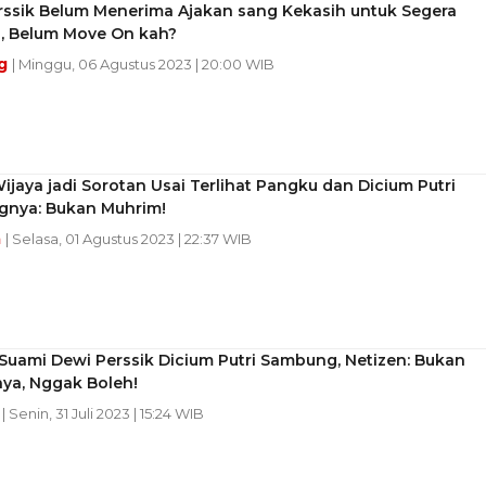
rssik Belum Menerima Ajakan sang Kekasih untuk Segera
, Belum Move On kah?
g
| Minggu, 06 Agustus 2023 | 20:00 WIB
jaya jadi Sorotan Usai Terlihat Pangku dan Dicium Putri
nya: Bukan Muhrim!
a
| Selasa, 01 Agustus 2023 | 22:37 WIB
uami Dewi Perssik Dicium Putri Sambung, Netizen: Bukan
ya, Nggak Boleh!
o
| Senin, 31 Juli 2023 | 15:24 WIB