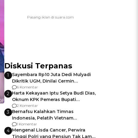
Diskusi Terpanas
Sayembara Rp10 Juta Dedi Mulyadi
1
Dikritik UGM, Dinilai Cermin
Gagalnya Negara Jamin Keamanan
6 Komentar
Harta Kekayaan Iptu Setya Budi Dias,
2
Oknum KPK Pemeras Bupati
Pemalang
2 Komentar
Bernafsu Kalahkan Timnas
3
Indonesia, Pelatih Vietnam
Berencana Pakai Jimat di Pakansari
1 Komentar
Mengenal Lisda Cancer, Perwira
4
Tinggi Polri yang Pensiun Tak Lama