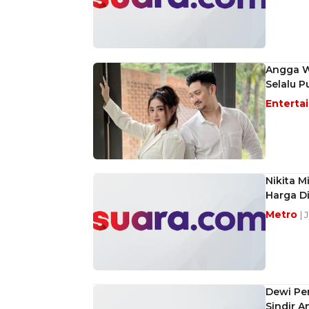
Angga Wi
Selalu P
Enterta
Nikita M
Harga Di
Metro
| 
Dewi Per
Sindir A