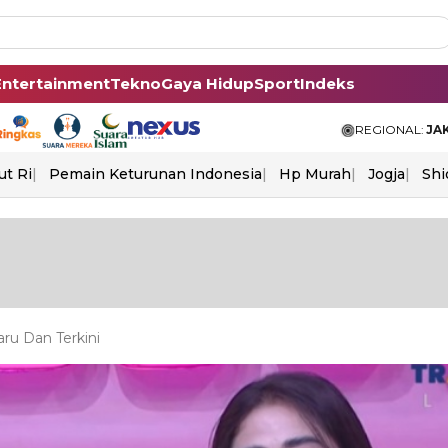
Entertainment
Tekno
Gaya Hidup
Sport
Indeks
REGIONAL:
JA
ut Ri
Pemain Keturunan Indonesia
Hp Murah
Jogja
Shi
ru Dan Terkini