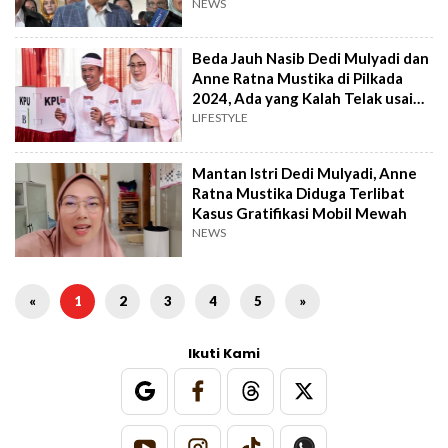
Purwakarta!
NEWS
Beda Jauh Nasib Dedi Mulyadi dan
Anne Ratna Mustika di Pilkada
2024, Ada yang Kalah Telak usai
Cerai
LIFESTYLE
Mantan Istri Dedi Mulyadi, Anne
Ratna Mustika Diduga Terlibat
Kasus Gratifikasi Mobil Mewah
NEWS
«
1
2
3
4
5
»
Ikuti Kami